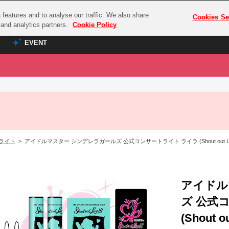
features and to analyse our traffic. We also share
プレミアム会員と
Cookies Se
g and analytics partners.
Cookie Policy
EVENT
EVENT
ラブライブ！シリーズ
プレミアム会員と
TOP
ASOBI TICKET
の達人
ラブライブ！
ラブライブ！サンシャイン‼
ASOBI STAGE
COMBAT
ラブライブ！虹ヶ咲学園スクールアイドル同好会
ライト
> アイドルマスター シンデレラガールズ 公式コンサートライト ライラ (Shout out Live!!
その他先行受付
クマン
ラブライブ！スーパースター!!
コクラシック
アイドリッシュセブン
ノオマジック
アイドル
モフモフパレード
ダムシリーズ
ズ 公式
ゴンボール
(Shout ou