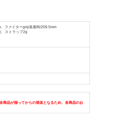
m、ファイターgrip装着時/209.5mm
別途、ストラップ2g
全商品が揃ってからの発送となるため、各商品のお