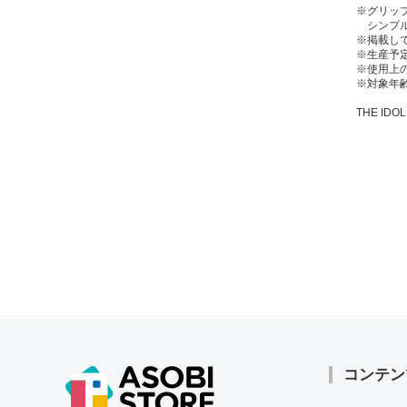
※グリッ
シンプル
※掲載し
※生産予
※使用上
※対象年齢
THE IDOL
コンテン