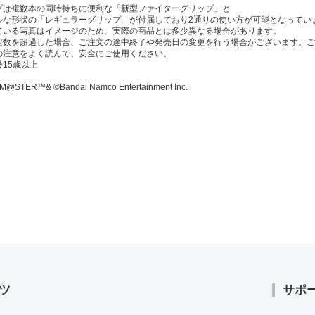
プは複数本の同時持ちに便利な「新型ファイターグリップ」と
な形状の「レギュラーグリップ」が付属しており2通りの使い方が可能となってい
ている写真はイメージのため、実際の商品とは多少異なる場合があります。
定数を超過した場合、ご注文の途中終了や発売日の変更を行う場合がございます。ご
の注意をよく読んで、安全にご使用ください。
15歳以上
M@STER™& ©Bandai Namco Entertainment Inc.
ツ
サポ