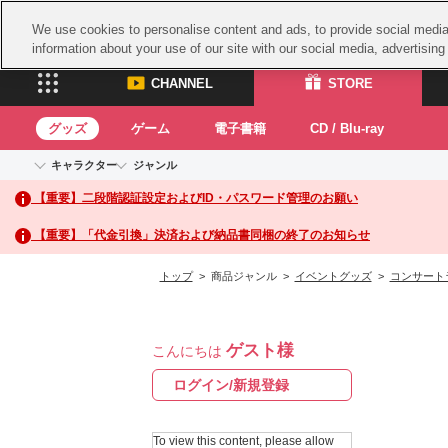
We use cookies to personalise content and ads, to provide social media 
information about your use of our site with our social media, advertisin
CHANNEL
STORE
グッズ
ゲーム
電子書籍
CD / Blu-ray
キャラクター
ジャンル
CHANNEL
STORE
【重要】二段階認証設定およびID・パスワード管理のお願い
アイドルマスターシリーズ
イベントグッズ
鉄拳
ASOBI CHANNEL TOP
ASOBI STORE 
トイ・ホビー
太鼓
アイドルマスター
【重要】「代金引換」決済および納品書同梱の終了のお知らせ
アイドルマスター シンデレラガールズ
グッズ
生活雑貨
ACE 
アイドルマスター ミリオンライブ！
トップ
> 商品ジャンル >
イベントグッズ
>
コンサート
ゲーム
パッ
アイドルマスター SideM
アイドルマスター シャイニーカラーズ
ナム
電子書籍
学園アイドルマスター
ゲスト様
スサ
こんにちは
CD / Blu-ray
プロジェクトアイマス ヴイアライヴ
ガン
ログイン/新規登録
テイルズ オブ シリーズ
ドラ
電音部
To view this content, please allow