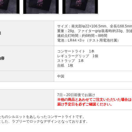
サイズ：発光部/φ22×106.5mm、全長/168.5m
重量：28g、ファイターgrip装着時/約33g、
様
連続点灯時間：約6時間～8時間
電池：LR44 ×3ヶ（テスト用電池付属）
コンサートライト 1本
レギュラーグリップ 1個
内容
ストラップ 1本
台紙 1枚
中国
7日～20日前後でお届け
※他の商品とあわせてご注文いただいた場合は
届け予定日を必ずご確認ください。
たちのシルエットをあしらったコンサートライトです。
とした、ラブリーでロックなデザインとなっております。