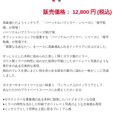
ドラゴンボール
販売価格：
12,800
円
(税込)
ラブライブ！シリーズ
高級感ただようインテリア、「パーソナルパブミラー」シリーズに「桜守歌
織」が登場！
パーソナルパブミラーシリーズ第27弾、
ラブライブ！
オフィシャルショップが提案する「パーソナルパブミラー」シリーズに「桜守
歌織」が登場です。
ラブライブ！サンシャイン‼
「親愛なるあなたへ」をベースに高級感あふれるインテリアに仕上げました。
ずっしりとした木枠に収められた美しく輝くガラス製のミラー。
ラブライブ！虹ヶ咲学園スクールアイドル同好会
ガラス製ミラーの特性に合わせた処理が可能にしたポートレート写真のような
奥行きのある立体的な表現。
ラブライブ！スーパースター!!
純白のドレスを身にまとい頬を赤らめる彼女の魅力に溢れた一枚がここに完成
しました。
アイドリッシュセブン
ポスターやタペストリーとは一味違う、ワンランク上のインテリアとして、
あなただけのプライベートスペースにお迎えくださいませ。
モフモフパレード
●ガラスミラーを重量感のある木枠に額装したハイクオリティな仕様
●ミラーの特性を活かした印刷でポートレート写真のような立体感を再現
●インテリアとして空間を上質に彩るプレミアム感