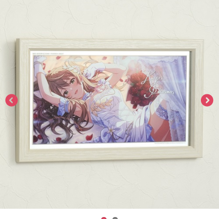
ASOBI TICKET
ASOBI STAGE
プロジェクトアイマス ヴイアライヴ
その他先行受付
テイルズ オブ シリーズ
電音部
プレミアム会員とは
鉄拳
太鼓の達人
ACE COMBAT
パックマン
ナムコクラシック
スサノオマジック
ガンダムシリーズ