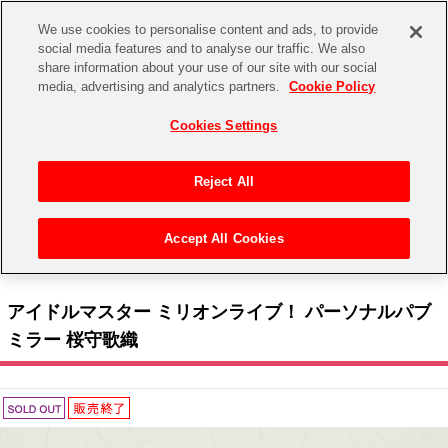
We use cookies to personalise content and ads, to provide
social media features and to analyse our traffic. We also
share information about your use of our site with our social
CHANNEL
STORE
EVENT
media, advertising and analytics partners.
Cookie Policy
グッズ
ゲーム
電子書籍
CD / Blu-ray
Cookies Settings
キャラクター
ジャンル
CHANNEL
アイドルマスターシリーズ
イベントグッズ
【重要】二段階認証設定およびID・パスワード管理のお願い
Reject All
ASOBI CHANNEL TOP
トイ・ホビー
アイドルマスター
【重要】「代金引換」決済および納品書同梱の終了のお知らせ
Accept All Cookies
STORE
トップ
生活雑貨
> 商品ジャンル >
生活雑貨
>
その他
> アイドルマスター ミリオンライブ！ パーソナ
アイドルマスター シンデレラガールズ
ルパブミラー 桜守歌織
ASOBI STORE TOP
グッズ
アイドルマスター ミリオンライブ！
アイドルマスター ミリオンライブ！ パーソナルパブ
ゲーム
電子書籍
ミラー 桜守歌織
アイドルマスター SideM
CD / Blu-ray
アイドルマスター シャイニーカラーズ
EVENT
学園アイドルマスター