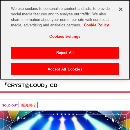
We use cookies to personalise content and ads, to provide
social media features and to analyse our traffic. We also
share information about your use of our site with our social
CHANNEL
STORE
EVENT
media, advertising and analytics partners.
Cookie Policy
グッズ
ゲーム
電子書籍
CD / Blu-ray
Cookies Settings
キャラクター
ジャンル
CHANNEL
アイドルマスターシリーズ
イベントグッズ
【重要】二段階認証設定およびID・パスワード管理のお願い
Reject All
ASOBI CHANNEL TOP
トイ・ホビー
アイドルマスター
【重要】「代金引換」決済および納品書同梱の終了のお知らせ
Accept All Cookies
STORE
トップ
生活雑貨
> 商品ジャンル >
CD＆BD
>
CD
>
アイドルマスター CD
> 『CRYST@LOUD』CD
アイドルマスター シンデレラガールズ
ASOBI STORE TOP
グッズ
『CRYST@LOUD』CD
アイドルマスター ミリオンライブ！
ゲーム
電子書籍
アイドルマスター SideM
CD / Blu-ray
アイドルマスター シャイニーカラーズ
EVENT
学園アイドルマスター