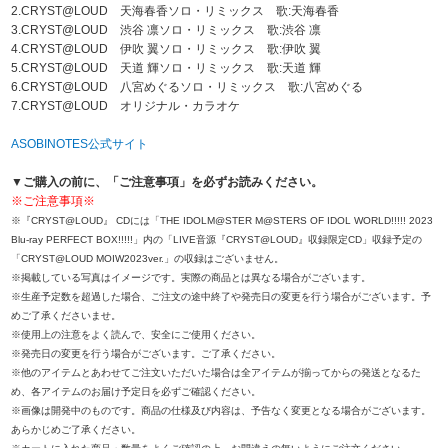
2.CRYST@LOUD 天海春香ソロ・リミックス 歌:天海春香
3.CRYST@LOUD 渋谷 凛ソロ・リミックス 歌:渋谷 凛
4.CRYST@LOUD 伊吹 翼ソロ・リミックス 歌:伊吹 翼
5.CRYST@LOUD 天道 輝ソロ・リミックス 歌:天道 輝
6.CRYST@LOUD 八宮めぐるソロ・リミックス 歌:八宮めぐる
7.CRYST@LOUD オリジナル・カラオケ
ASOBINOTES公式サイト
▼ご購入の前に、「ご注意事項」を必ずお読みください。
※ご注意事項※
※『CRYST@LOUD』 CDには「THE IDOLM@STER M@STERS OF IDOL WORLD!!!!! 2023
Blu-ray PERFECT BOX!!!!!」内の「LIVE音源『CRYST@LOUD』収録限定CD」収録予定の
「CRYST@LOUD MOIW2023ver.」の収録はございません。
※掲載している写真はイメージです。実際の商品とは異なる場合がございます。
※生産予定数を超過した場合、ご注文の途中終了や発売日の変更を行う場合がございます。予
めご了承くださいませ。
※使用上の注意をよく読んで、安全にご使用ください。
※発売日の変更を行う場合がございます。ご了承ください。
※他のアイテムとあわせてご注文いただいた場合は全アイテムが揃ってからの発送となるた
め、各アイテムのお届け予定日を必ずご確認ください。
※画像は開発中のものです。商品の仕様及び内容は、予告なく変更となる場合がございます。
あらかじめご了承ください。