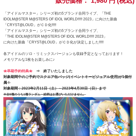
販売価格：
1,980
円
(税込)
ドラゴンボール
「アイドルマスター」シリーズ初の5ブランド合同ライブ、「THE
IDOLM@STER M@STERS OF IDOL WORLD!!!!! 2023」に向けた新曲
「CRYST@LOUD」がＣＤ化!!!!!
ラブライブ！シリーズ
「アイドルマスター」シリーズ初の5ブランド合同ライブ、
「THE IDOLM@STER M@STERS OF IDOL WORLD!!!!! 2023」
ラブライブ！
に向けた新曲「CRYST@LOUD」がＣＤ化が決定しました!!!!!
各アイドルのソロ・リミックスバージョンも収録予定となっております！
ラブライブ！サンシャイン‼
メモリアルな1枚をお楽しみに♪
ラブライブ！虹ヶ咲学園スクールアイドル同好会
★早期予約特典★
⇒ 終了いたしました
対象期間中のご予約でスクエア缶バッジ(イベントキービジュアル使用)が1個付
属！
ラブライブ！スーパースター!!
対象期間：2023年2月11日（土）～2023年4月30日（日）まで
※全5種のうち1種ランダム・絵柄はお選びいただけません。
アイドリッシュセブン
モフモフパレード