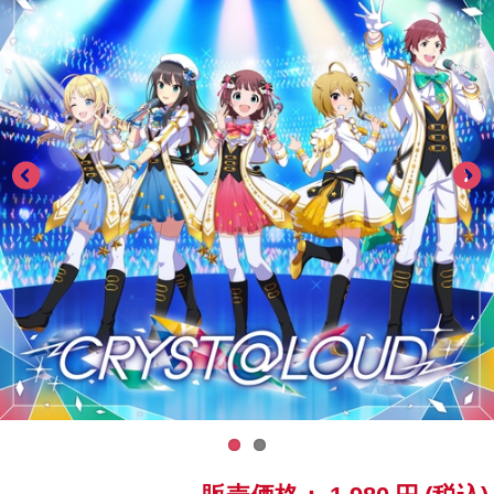
ASOBI TICKET
ASOBI STAGE
プロジェクトアイマス ヴイアライヴ
その他先行受付
テイルズ オブ シリーズ
電音部
プレミアム会員とは
鉄拳
太鼓の達人
ACE COMBAT
パックマン
ナムコクラシック
スサノオマジック
ガンダムシリーズ