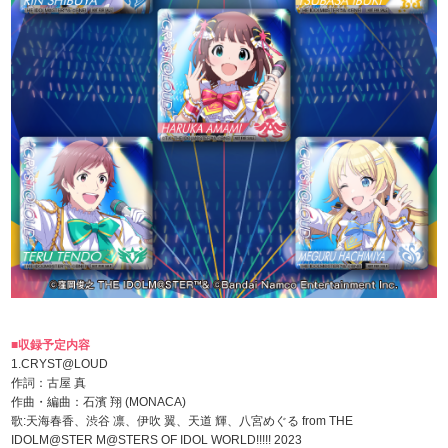
■収録予定内容
1.CRYST@LOUD
作詞：古屋 真
作曲・編曲：石濱 翔 (MONACA)
歌:天海春香、渋谷 凛、伊吹 翼、天道 輝、八宮めぐる from THE
IDOLM@STER M@STERS OF IDOL WORLD!!!!! 2023