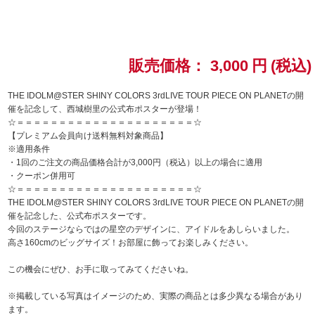
ドラゴンボール
ラブライブ！シリーズ
販売価格：
3,000
円
(税込)
ラブライブ！
THE IDOLM@STER SHINY COLORS 3rdLIVE TOUR PIECE ON PLANETの開
催を記念して、西城樹里の公式布ポスターが登場！
☆＝＝＝＝＝＝＝＝＝＝＝＝＝＝＝＝＝＝＝＝＝☆
ラブライブ！サンシャイン‼
【プレミアム会員向け送料無料対象商品】
※適用条件
ラブライブ！虹ヶ咲学園スクールアイドル同好会
・1回のご注文の商品価格合計が3,000円（税込）以上の場合に適用
・クーポン併用可
☆＝＝＝＝＝＝＝＝＝＝＝＝＝＝＝＝＝＝＝＝＝☆
ラブライブ！スーパースター!!
THE IDOLM@STER SHINY COLORS 3rdLIVE TOUR PIECE ON PLANETの開
催を記念した、公式布ポスターです。
アイドリッシュセブン
今回のステージならではの星空のデザインに、アイドルをあしらいました。
高さ160cmのビッグサイズ！お部屋に飾ってお楽しみください。
モフモフパレード
この機会にぜひ、お手に取ってみてくださいね。
※掲載している写真はイメージのため、実際の商品とは多少異なる場合があり
ます。