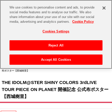
We use cookies to personalise content and ads, to provide
social media features and to analyse our traffic. We also
share information about your use of our site with our social
CHANNEL
STORE
EVENT
media, advertising and analytics partners.
Cookie Policy
グッズ
ゲーム
電子書籍
CD / Blu-ray
Cookies Settings
キャラクター
ジャンル
CHANNEL
アイドルマスターシリーズ
イベントグッズ
【重要】二段階認証設定およびID・パスワード管理のお願い
Reject All
ASOBI CHANNEL TOP
トイ・ホビー
アイドルマスター
【重要】「代金引換」決済および納品書同梱の終了のお知らせ
Accept All Cookies
STORE
トップ
生活雑貨
> キャラクター >
アイドルマスター シリーズ
>
アイドルマスター シャイニーカラー
アイドルマスター シンデレラガールズ
ズ
> THE IDOLM@STER SHINY COLORS 3rdLIVE TOUR PIECE ON PLANET 開催記念 公式
布ポスター【西城樹里】
ASOBI STORE TOP
グッズ
アイドルマスター ミリオンライブ！
THE IDOLM@STER SHINY COLORS 3rdLIVE
ゲーム
電子書籍
アイドルマスター SideM
TOUR PIECE ON PLANET 開催記念 公式布ポスター
CD / Blu-ray
【西城樹里】
アイドルマスター シャイニーカラーズ
EVENT
学園アイドルマスター