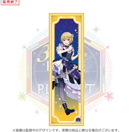
ASOBI TICKET
ASOBI STAGE
プロジェクトアイマス ヴイアライヴ
その他先行受付
テイルズ オブ シリーズ
電音部
プレミアム会員とは
鉄拳
太鼓の達人
ACE COMBAT
パックマン
ナムコクラシック
スサノオマジック
ガンダムシリーズ