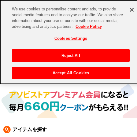
We use cookies to personalise content and ads, to provide
social media features and to analyse our traffic. We also share
information about your use of our site with our social media,
CHANNEL
STORE
EVENT
advertising and analytics partners.
Cookie Policy
グッズ
ゲーム
電子書籍
CD / Blu-ray
Cookies Settings
キャラクター
ジャンル
CHANNEL
アイドルマスターシリーズ
イベントグッズ
【重要】二段階認証設定およびID・パスワード管理のお願い
Reject All
ASOBI CHANNEL TOP
トイ・ホビー
アイドルマスター
【重要】「代金引換」決済および納品書同梱の終了のお知らせ
Accept All Cookies
トップ
生活雑貨
> キャラクター > 鉄拳
STORE
アイドルマスター シンデレラガールズ
ASOBI STORE TOP
グッズ
アイドルマスター ミリオンライブ！
ゲーム
電子書籍
アイドルマスター SideM
CD / Blu-ray
アイドルマスター シャイニーカラーズ
アイテムを探す
EVENT
学園アイドルマスター