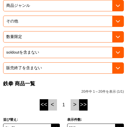
ASOBI TICKET
ASOBI STAGE
プロジェクトアイマス ヴイアライヴ
その他先行受付
テイルズ オブ シリーズ
電音部
プレミアム会員とは
鉄拳
太鼓の達人
ACE COMBAT
鉄拳 商品一覧
パックマン
20件中 1～20件を表示 (1/1)
ナムコクラシック
<<
<
>
>>
1
スサノオマジック
並び替え:
表示件数:
ガンダムシリーズ