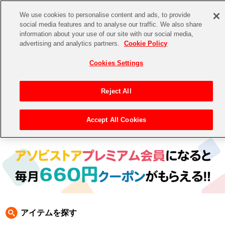
We use cookies to personalise content and ads, to provide
social media features and to analyse our traffic. We also share
information about your use of our site with our social media,
CHANNEL
STORE
EVENT
advertising and analytics partners.
Cookie Policy
グッズ
ゲーム
電子書籍
CD / Blu-ray
Cookies Settings
キャラクター
ジャンル
CHANNEL
アイドルマスターシリーズ
イベントグッズ
【重要】二段階認証設定およびID・パスワード管理のお願い
Reject All
ASOBI CHANNEL TOP
トイ・ホビー
アイドルマスター
【重要】「代金引換」決済および納品書同梱の終了のお知らせ
Accept All Cookies
トップ
生活雑貨
> キャラクター > 鉄拳
STORE
アイドルマスター シンデレラガールズ
ASOBI STORE TOP
グッズ
アイドルマスター ミリオンライブ！
ゲーム
電子書籍
アイドルマスター SideM
CD / Blu-ray
アイドルマスター シャイニーカラーズ
アイテムを探す
EVENT
学園アイドルマスター