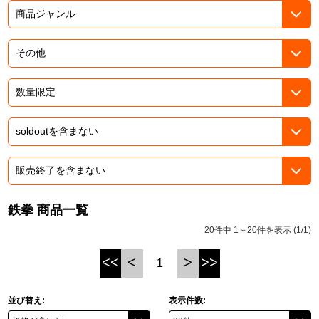
ASOBI TICKET
ASOBI STAGE
プロジェクトアイマス ヴイアライヴ
その他先行受付
テイルズ オブ シリーズ
電音部
プレミアム会員とは
鉄拳
太鼓の達人
ACE COMBAT
鉄拳 商品一覧
パックマン
20件中 1～20件を表示 (1/1)
ナムコクラシック
<<
<
>
>>
1
スサノオマジック
並び替え:
表示件数:
ガンダムシリーズ