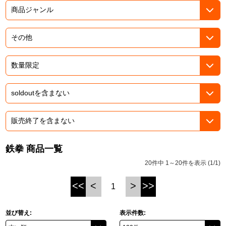
ASOBI TICKET
ASOBI STAGE
プロジェクトアイマス ヴイアライヴ
その他先行受付
テイルズ オブ シリーズ
電音部
プレミアム会員とは
鉄拳
太鼓の達人
ACE COMBAT
鉄拳 商品一覧
パックマン
20件中 1～20件を表示 (1/1)
ナムコクラシック
<<
<
>
>>
1
スサノオマジック
並び替え:
表示件数:
ガンダムシリーズ