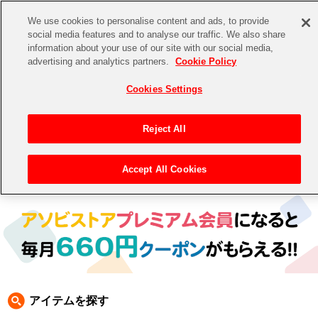
We use cookies to personalise content and ads, to provide
social media features and to analyse our traffic. We also share
information about your use of our site with our social media,
CHANNEL
STORE
EVENT
advertising and analytics partners.
Cookie Policy
グッズ
ゲーム
電子書籍
CD / Blu-ray
Cookies Settings
キャラクター
ジャンル
CHANNEL
アイドルマスターシリーズ
イベントグッズ
【重要】二段階認証設定およびID・パスワード管理のお願い
Reject All
ASOBI CHANNEL TOP
トイ・ホビー
アイドルマスター
【重要】「代金引換」決済および納品書同梱の終了のお知らせ
Accept All Cookies
トップ
生活雑貨
> キャラクター > 鉄拳
STORE
アイドルマスター シンデレラガールズ
ASOBI STORE TOP
グッズ
アイドルマスター ミリオンライブ！
ゲーム
電子書籍
アイドルマスター SideM
CD / Blu-ray
アイドルマスター シャイニーカラーズ
アイテムを探す
EVENT
学園アイドルマスター