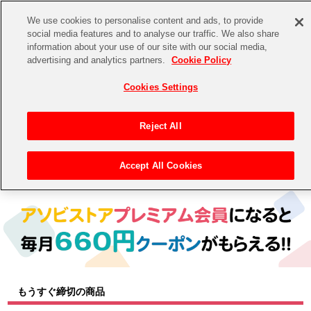
We use cookies to personalise content and ads, to provide
social media features and to analyse our traffic. We also share
information about your use of our site with our social media,
CHANNEL
STORE
EVENT
advertising and analytics partners.
Cookie Policy
グッズ
ゲーム
電子書籍
CD / Blu-ray
Cookies Settings
キャラクター
ジャンル
CHANNEL
アイドルマスターシリーズ
イベントグッズ
【重要】二段階認証設定およびID・パスワード管理のお願い
Reject All
ASOBI CHANNEL TOP
トイ・ホビー
アイドルマスター
【重要】「代金引換」決済および納品書同梱の終了のお知らせ
Accept All Cookies
トップ
生活雑貨
> キャラクター
STORE
アイドルマスター シンデレラガールズ
ASOBI STORE TOP
グッズ
アイドルマスター ミリオンライブ！
ゲーム
電子書籍
アイドルマスター SideM
CD / Blu-ray
アイドルマスター シャイニーカラーズ
もうすぐ締切の商品
EVENT
学園アイドルマスター