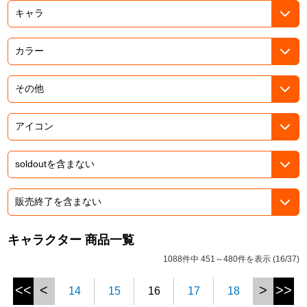
ドラゴンボール
ラブライブ！シリーズ
ラブライブ！
ラブライブ！サンシャイン‼
ラブライブ！虹ヶ咲学園スクールアイドル同好会
ラブライブ！スーパースター!!
アイドリッシュセブン
キャラクター 商品一覧
モフモフパレード
1088件中 451～480件を表示 (16/37)
<<
<
>
>>
14
15
16
17
18