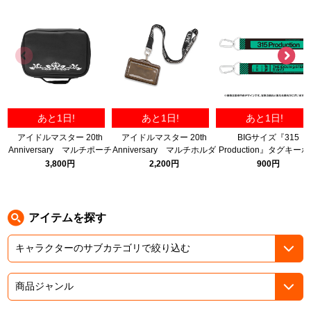
ASOBI TICKET
ASOBI STAGE
プロジェクトアイマス ヴイアライヴ
その他先行受付
テイルズ オブ シリーズ
電音部
プレミアム会員とは
あと1日!
あと1日!
あと1日!
鉄拳
アイドルマスター 20th
アイドルマスター 20th
BIGサイズ『315
Anniversary マルチポーチ
Anniversary マルチホルダ
Production』タグキー
太鼓の達人
ー
ダー
3,800円
2,200円
900円
ACE COMBAT
パックマン
アイテムを探す
ナムコクラシック
スサノオマジック
ガンダムシリーズ