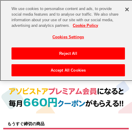
We use cookies to personalise content and ads, to provide
social media features and to analyse our traffic. We also share
information about your use of our site with our social media,
CHANNEL
STORE
EVENT
advertising and analytics partners.
Cookie Policy
グッズ
ゲーム
電子書籍
CD / Blu-ray
Cookies Settings
キャラクター
ジャンル
CHANNEL
アイドルマスターシリーズ
イベントグッズ
【重要】二段階認証設定およびID・パスワード管理のお願い
Reject All
ASOBI CHANNEL TOP
トイ・ホビー
アイドルマスター
【重要】「代金引換」決済および納品書同梱の終了のお知らせ
Accept All Cookies
トップ
生活雑貨
> キャラクター
STORE
アイドルマスター シンデレラガールズ
ASOBI STORE TOP
グッズ
アイドルマスター ミリオンライブ！
ゲーム
電子書籍
アイドルマスター SideM
CD / Blu-ray
アイドルマスター シャイニーカラーズ
もうすぐ締切の商品
EVENT
学園アイドルマスター