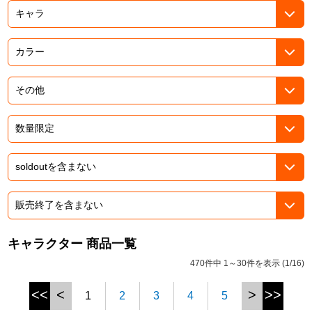
ドラゴンボール
ラブライブ！シリーズ
ラブライブ！
ラブライブ！サンシャイン‼
ラブライブ！虹ヶ咲学園スクールアイドル同好会
ラブライブ！スーパースター!!
アイドリッシュセブン
キャラクター 商品一覧
モフモフパレード
470件中 1～30件を表示 (1/16)
<<
<
>
>>
1
2
3
4
5