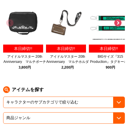
ASOBI TICKET
ASOBI STAGE
プロジェクトアイマス ヴイアライヴ
その他先行受付
テイルズ オブ シリーズ
電音部
プレミアム会員とは
本日締切!!
本日締切!!
本日締切!!
鉄拳
アイドルマスター 20th
アイドルマスター 20th
BIGサイズ『315
Anniversary マルチポーチ
Anniversary マルチホルダ
Production』タグキー
太鼓の達人
ー
ダー
3,800円
2,200円
900円
ACE COMBAT
パックマン
アイテムを探す
ナムコクラシック
スサノオマジック
ガンダムシリーズ