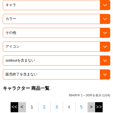
ドラゴンボール
ラブライブ！シリーズ
ラブライブ！
ラブライブ！サンシャイン‼
ラブライブ！虹ヶ咲学園スクールアイドル同好会
ラブライブ！スーパースター!!
アイドリッシュセブン
キャラクター 商品一覧
モフモフパレード
994件中 1～30件を表示 (1/34)
<<
<
>
>>
1
2
3
4
5