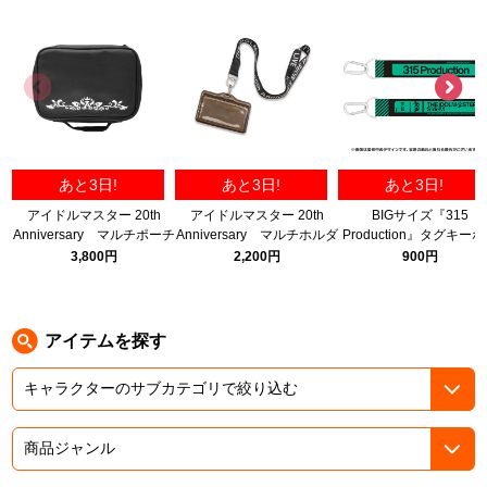
ASOBI TICKET
ASOBI STAGE
プロジェクトアイマス ヴイアライヴ
その他先行受付
テイルズ オブ シリーズ
電音部
プレミアム会員とは
あと3日!
あと3日!
あと3日!
鉄拳
アイドルマスター 20th
アイドルマスター 20th
BIGサイズ『315
Anniversary マルチポーチ
Anniversary マルチホルダ
Production』タグキー
太鼓の達人
ー
ダー
3,800円
2,200円
900円
ACE COMBAT
パックマン
アイテムを探す
ナムコクラシック
スサノオマジック
ガンダムシリーズ