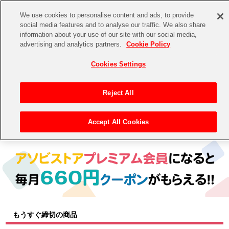
We use cookies to personalise content and ads, to provide
social media features and to analyse our traffic. We also share
information about your use of our site with our social media,
CHANNEL
STORE
EVENT
advertising and analytics partners.
Cookie Policy
グッズ
ゲーム
電子書籍
CD / Blu-ray
Cookies Settings
キャラクター
ジャンル
CHANNEL
アイドルマスターシリーズ
イベントグッズ
【重要】二段階認証設定およびID・パスワード管理のお願い
Reject All
ASOBI CHANNEL TOP
トイ・ホビー
アイドルマスター
【重要】「代金引換」決済および納品書同梱の終了のお知らせ
Accept All Cookies
トップ
生活雑貨
> キャラクター
STORE
アイドルマスター シンデレラガールズ
ASOBI STORE TOP
グッズ
アイドルマスター ミリオンライブ！
ゲーム
電子書籍
アイドルマスター SideM
CD / Blu-ray
アイドルマスター シャイニーカラーズ
もうすぐ締切の商品
EVENT
学園アイドルマスター