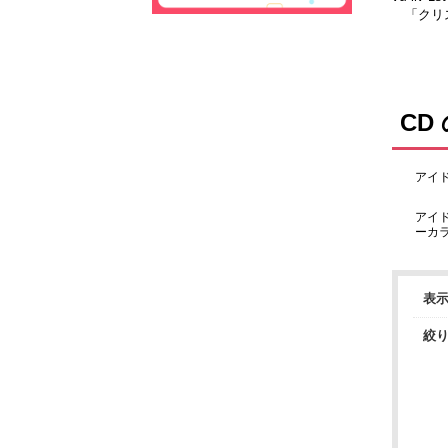
「クリス
ヴ」
CD
アイド
アイ
ーカラ
表
絞