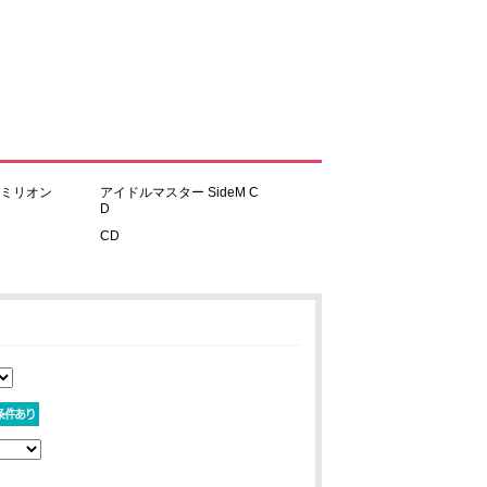
 ミリオン
アイドルマスター SideM C
D
CD