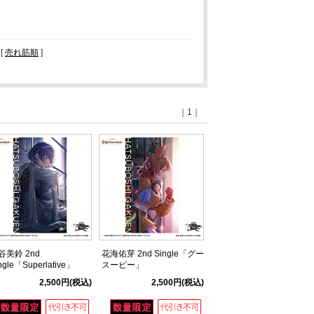
 [
売れ筋順
]
｜1｜
谷美鈴 2nd
花海佑芽 2nd Single「グー
ngle「Superlative」
スーピー」
2,500円
(税込)
2,500円
(税込)