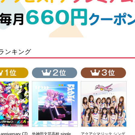
ランキング
t anniversary CD
外神田文芸高校 single
アクア☆マジック シング