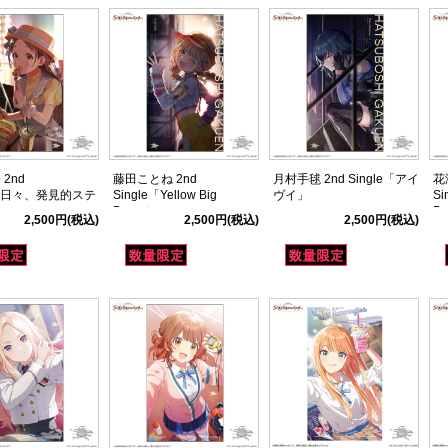
2nd
藤田ことね 2nd
月村手毬 2nd Single「アイ
花
le「日々、発見的ステ
Single「Yellow Big
ヴイ」
Si
」
Bang！」
P
2,500円
(税込)
2,500円
(税込)
2,500円
(税込)