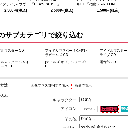
タライン/ヴヴ
「PLAY/PAUSE」
ルCD「宿命／AND ON
E」 通常版
2,500円
(税込)
2,500円
(税込)
1,500円
(税込)
 のサブカテゴリで絞り込む
ルマスター CD
アイドルマスター シンデレ
アイドルマスター
ラガールズ CD
ライブ CD
ドルマスター シャイニ
[テイルズ オブ」シリーズ C
電音部 CD
ーズ CD
D
示方法
画像プラス説明文で表示
画像で表示
り込み
キャラクター
アイコン
その他
soldout