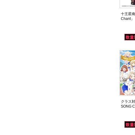
十王星南 2
Chant」
クラス
SONG C