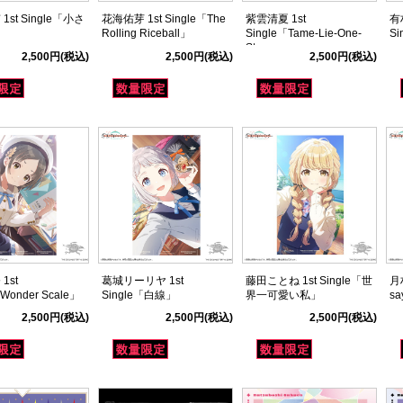
st Single「小さ
花海佑芽 1st Single「The
紫雲清夏 1st
有
」
Rolling Riceball」
Single「Tame-Lie-One-
Si
Step」
2,500円
(税込)
2,500円
(税込)
2,500円
(税込)
1st
葛城リーリヤ 1st
藤田ことね 1st Single「世
月村
「Wonder Scale」
Single「白線」
界一可愛い私」
sa
2,500円
(税込)
2,500円
(税込)
2,500円
(税込)