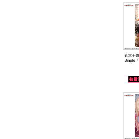
倉本千奈 
Sing
ップ！