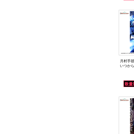
月村手毬 
いつか