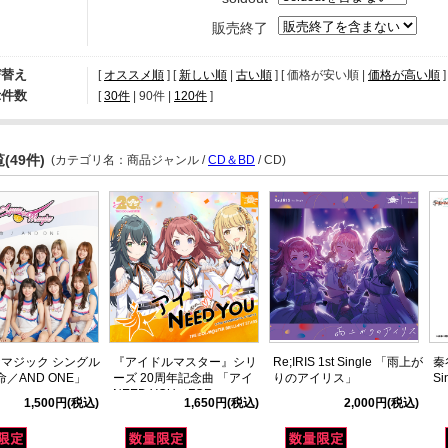
販売終了
び替え
[
オススメ順
] [
新しい順
|
古い順
] [ 価格が安い順 |
価格が高い順
]
示件数
[ 
30件
 | 
90件
 | 
120件
 ]
(49件)
(カテゴリ名：商品ジャンル /
CD＆BD
/ CD)
マジック シングル
『アイドルマスター』シリ
Re;IRIS 1st Single 「雨上が
秦
命／AND ONE」
ーズ 20周年記念曲 「アイ
りのアイリス」
Si
NEED YOU（FOR
1,500円
(税込)
1,650円
(税込)
2,000円
(税込)
WONDERFUL STORY）」
【学園アイドルマスター
盤】