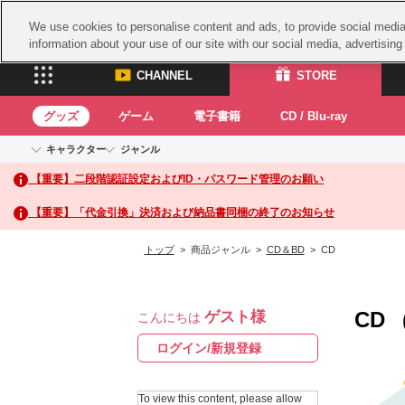
We use cookies to personalise content and ads, to provide social media 
information about your use of our site with our social media, advertisin
CHANNEL
STORE
グッズ
ゲーム
電子書籍
CD / Blu-ray
キャラクター
ジャンル
CHANNEL
STORE
【重要】二段階認証設定およびID・パスワード管理のお願い
アイドルマスターシリーズ
イベントグッズ
鉄拳
ASOBI CHANNEL TOP
ASOBI STORE 
トイ・ホビー
太鼓
アイドルマスター
【重要】「代金引換」決済および納品書同梱の終了のお知らせ
アイドルマスター シンデレラガールズ
グッズ
生活雑貨
ACE 
アイドルマスター ミリオンライブ！
トップ
> 商品ジャンル >
CD＆BD
> CD
ゲーム
パッ
アイドルマスター SideM
アイドルマスター シャイニーカラーズ
ナム
電子書籍
学園アイドルマスター
CD
ゲスト様
スサ
こんにちは
CD / Blu-ray
プロジェクトアイマス ヴイアライヴ
ガン
ログイン/新規登録
テイルズ オブ シリーズ
ドラ
電音部
To view this content, please allow