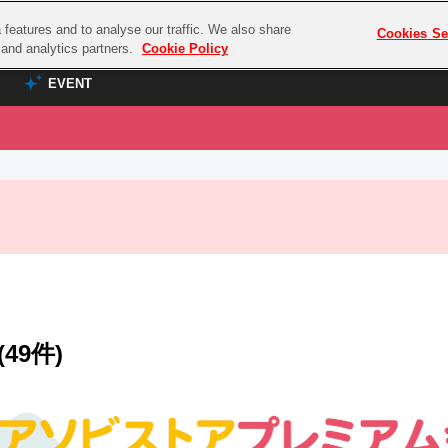
features and to analyse our traffic. We also share
プレミアム会員と
Cookies Se
g and analytics partners.
Cookie Policy
EVENT
EVENT
ラブライブ！シリーズ
プレミアム会員と
TOP
ASOBI TICKET
の達人
ラブライブ！
ラブライブ！サンシャイン‼
ASOBI STAGE
COMBAT
ラブライブ！虹ヶ咲学園スクールアイドル同好会
その他先行受付
クマン
ラブライブ！スーパースター!!
コクラシック
アイドリッシュセブン
(49件)
ノオマジック
モフモフパレード
ダムシリーズ
ゴンボール