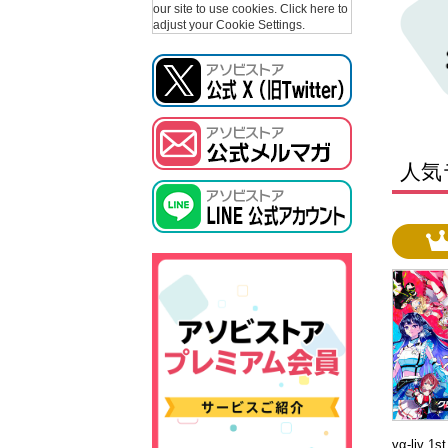
our site to use cookies.
Click here to
adjust your Cookie Settings.
人気
vα-liv 1s