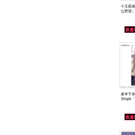
十王星南 1
な野望
倉本千奈 
Single