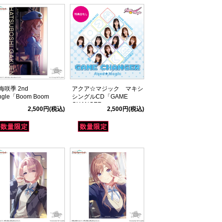
海咲季 2nd
アクア☆マジック マキシ
ngle「Boom Boom
シングルCD「GAME
ow」
CHANGER」
2,500円
(税込)
2,500円
(税込)