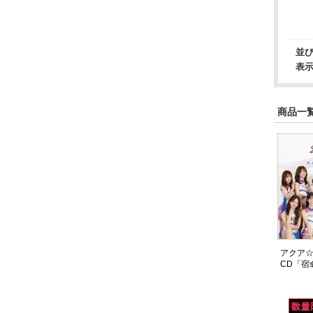
並
表
商品一覧
アクア☆
CD「宿