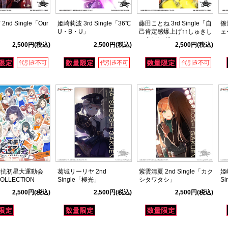
nd Single「Our
姫崎莉波 3rd Single「36℃
藤田ことね 3rd Single「自
篠
U・B・U」
己肯定感爆上げ↑↑しゅきし
ェ
ゅきソング」
2,500円
(税込)
2,500円
(税込)
2,500円
(税込)
対抗初星大運動会
葛城リーリヤ 2nd
紫雲清夏 2nd Single「カク
姫
OLLECTION
Single「極光」
シタワタシ」
Si
2,500円
(税込)
2,500円
(税込)
2,500円
(税込)