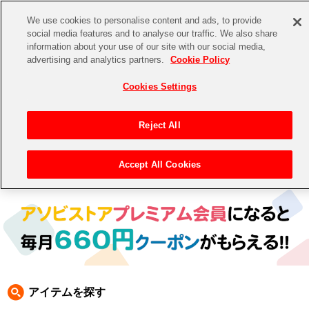
We use cookies to personalise content and ads, to provide
social media features and to analyse our traffic. We also share
information about your use of our site with our social media,
CHANNEL
STORE
EVENT
advertising and analytics partners.
Cookie Policy
グッズ
ゲーム
電子書籍
CD / Blu-ray
Cookies Settings
キャラクター
ジャンル
CHANNEL
アイドルマスターシリーズ
イベントグッズ
【重要】二段階認証設定およびID・パスワード管理のお願い
Reject All
ASOBI CHANNEL TOP
トイ・ホビー
アイドルマスター
【重要】「代金引換」決済および納品書同梱の終了のお知らせ
Accept All Cookies
トップ
生活雑貨
> 商品ジャンル >
CD＆BD
>
CD
> アイドルマスター ミリオンライブ CD
STORE
アイドルマスター シンデレラガールズ
ASOBI STORE TOP
グッズ
アイドルマスター ミリオンライブ！
ゲーム
電子書籍
アイドルマスター SideM
CD / Blu-ray
アイドルマスター シャイニーカラーズ
アイテムを探す
EVENT
学園アイドルマスター