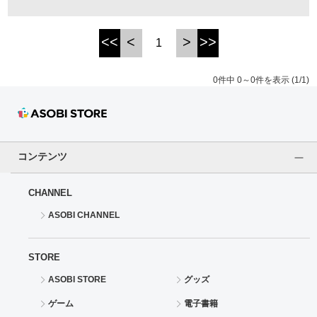
ドラゴンボール
<<
<
>
>>
1
ラブライブ！シリーズ
0件中 0～0件を表示 (1/1)
ラブライブ！
ラブライブ！サンシャイン‼
コンテンツ
ラブライブ！虹ヶ咲学園スクールアイドル同好会
CHANNEL
ラブライブ！スーパースター!!
ASOBI CHANNEL
アイドリッシュセブン
STORE
モフモフパレード
ASOBI STORE
グッズ
ゲーム
電子書籍