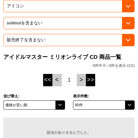
ASOBI TICKET
ASOBI STAGE
プロジェクトアイマス ヴイアライヴ
その他先行受付
テイルズ オブ シリーズ
電音部
プレミアム会員とは
鉄拳
アイドルマスター ミリオンライブ CD 商品一覧
0件中 0～0件を表示 (1/1)
太鼓の達人
<<
<
>
>>
1
ACE COMBAT
パックマン
並び替え:
表示件数:
ナムコクラシック
スサノオマジック
該当がありませんでした。
ガンダムシリーズ