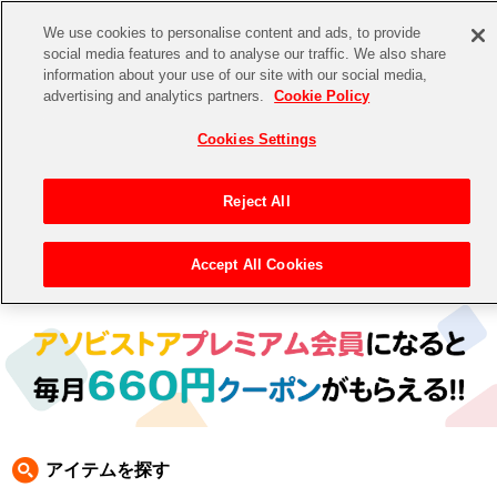
We use cookies to personalise content and ads, to provide
social media features and to analyse our traffic. We also share
information about your use of our site with our social media,
CHANNEL
STORE
EVENT
advertising and analytics partners.
Cookie Policy
グッズ
ゲーム
電子書籍
CD / Blu-ray
Cookies Settings
キャラクター
ジャンル
CHANNEL
アイドルマスターシリーズ
イベントグッズ
【重要】二段階認証設定およびID・パスワード管理のお願い
Reject All
ASOBI CHANNEL TOP
トイ・ホビー
アイドルマスター
【重要】「代金引換」決済および納品書同梱の終了のお知らせ
Accept All Cookies
トップ
生活雑貨
> 商品ジャンル >
CD＆BD
> CD
STORE
アイドルマスター シンデレラガールズ
ASOBI STORE TOP
グッズ
アイドルマスター ミリオンライブ！
ゲーム
電子書籍
アイドルマスター SideM
CD / Blu-ray
アイドルマスター シャイニーカラーズ
アイテムを探す
EVENT
学園アイドルマスター