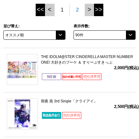
<<
<
>
>>
1
2
ドラゴンボール
並び替え:
表示件数:
ラブライブ！シリーズ
ラブライブ！
ラブライブ！サンシャイン‼
THE IDOLM@STER CINDERELLA MASTER NUMBER
ONE! 大好きのブーケ ＆ すりーぷすきっぷ
2,000円(税込)
ラブライブ！虹ヶ咲学園スクールアイドル同好会
ラブライブ！スーパースター!!
アイドリッシュセブン
雨夜 燕 3rd Single「クライアイ」
2,500円(税込)
モフモフパレード