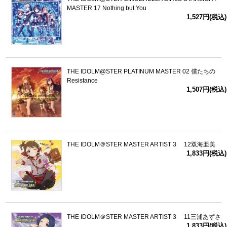
MASTER 17 Nothing but You
1,527円(税込)
THE IDOLM@STER PLATINUM MASTER 02 僕たちの
Resistance
1,507円(税込)
THE IDOLM＠STER MASTER ARTIST 3 12双海亜美
1,833円(税込)
THE IDOLM＠STER MASTER ARTIST 3 11三浦あずさ
1,833円(税込)