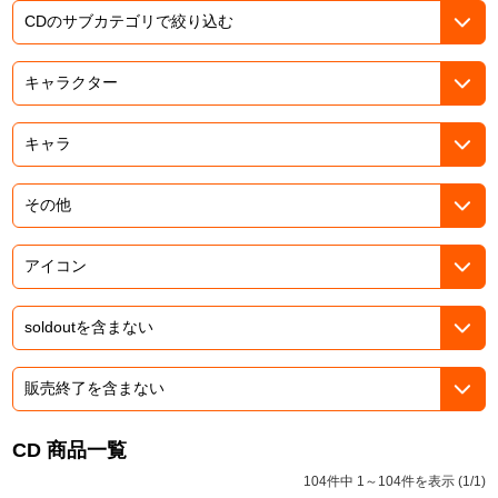
ASOBI TICKET
ASOBI STAGE
プロジェクトアイマス ヴイアライヴ
その他先行受付
テイルズ オブ シリーズ
電音部
プレミアム会員とは
鉄拳
太鼓の達人
ACE COMBAT
パックマン
ナムコクラシック
スサノオマジック
CD 商品一覧
104件中 1～104件を表示 (1/1)
ガンダムシリーズ