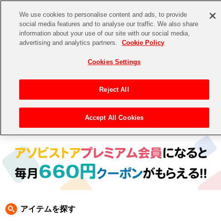
We use cookies to personalise content and ads, to provide
social media features and to analyse our traffic. We also share
information about your use of our site with our social media,
CHANNEL
STORE
EVENT
advertising and analytics partners.
Cookie Policy
グッズ
ゲーム
電子書籍
CD / Blu-ray
Cookies Settings
キャラクター
ジャンル
CHANNEL
アイドルマスターシリーズ
イベントグッズ
【重要】二段階認証設定およびID・パスワード管理のお願い
Reject All
ASOBI CHANNEL TOP
トイ・ホビー
アイドルマスター
【重要】「代金引換」決済および納品書同梱の終了のお知らせ
Accept All Cookies
トップ
生活雑貨
> 商品ジャンル >
CD＆BD
> CD
STORE
アイドルマスター シンデレラガールズ
ASOBI STORE TOP
グッズ
アイドルマスター ミリオンライブ！
ゲーム
電子書籍
アイドルマスター SideM
CD / Blu-ray
アイドルマスター シャイニーカラーズ
アイテムを探す
EVENT
学園アイドルマスター