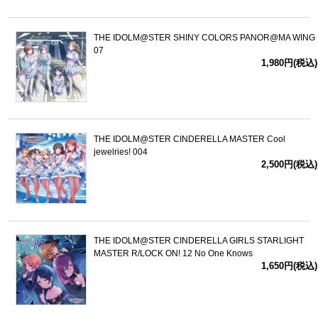
THE IDOLM@STER SHINY COLORS PANOR@MA WING
07
1,980円(税込)
THE IDOLM@STER CINDERELLA MASTER Cool
jewelries! 004
2,500円(税込)
THE IDOLM@STER CINDERELLA GIRLS STARLIGHT
MASTER R/LOCK ON! 12 No One Knows
1,650円(税込)