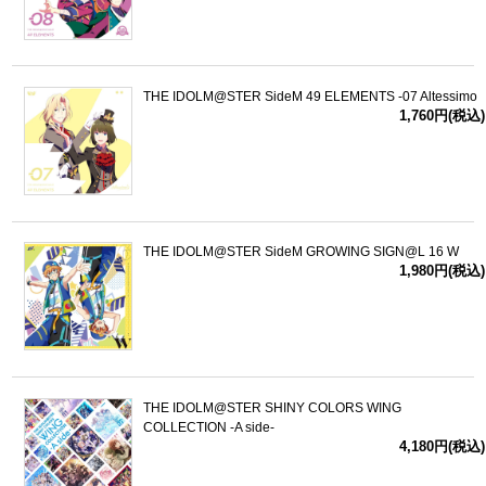
THE IDOLM@STER SideM 49 ELEMENTS -07 Altessimo
1,760円(税込)
THE IDOLM@STER SideM GROWING SIGN@L 16 W
1,980円(税込)
THE IDOLM@STER SHINY COLORS WING
COLLECTION -A side-
4,180円(税込)