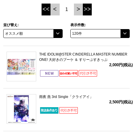
<<
<
>
>>
1
ドラゴンボール
並び替え:
表示件数:
ラブライブ！シリーズ
ラブライブ！
ラブライブ！サンシャイン‼
THE IDOLM@STER CINDERELLA MASTER NUMBER
ONE! 大好きのブーケ ＆ すりーぷすきっぷ
2,000円(税込)
ラブライブ！虹ヶ咲学園スクールアイドル同好会
ラブライブ！スーパースター!!
アイドリッシュセブン
雨夜 燕 3rd Single「クライアイ」
2,500円(税込)
モフモフパレード