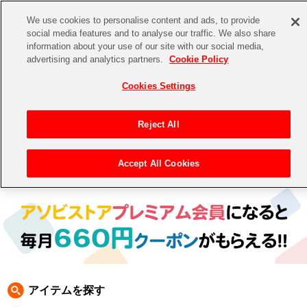
We use cookies to personalise content and ads, to provide
social media features and to analyse our traffic. We also share
information about your use of our site with our social media,
CHANNEL
STORE
EVENT
advertising and analytics partners.
Cookie Policy
グッズ
ゲーム
電子書籍
CD / Blu-ray
Cookies Settings
キャラクター
ジャンル
CHANNEL
アイドルマスターシリーズ
イベントグッズ
【重要】二段階認証設定およびID・パスワード管理のお願い
Reject All
ASOBI CHANNEL TOP
トイ・ホビー
アイドルマスター
【重要】「代金引換」決済および納品書同梱の終了のお知らせ
Accept All Cookies
トップ
生活雑貨
> 商品ジャンル >
CD＆BD
> BD
STORE
アイドルマスター シンデレラガールズ
ASOBI STORE TOP
グッズ
アイドルマスター ミリオンライブ！
ゲーム
電子書籍
アイドルマスター SideM
CD / Blu-ray
アイドルマスター シャイニーカラーズ
アイテムを探す
EVENT
学園アイドルマスター