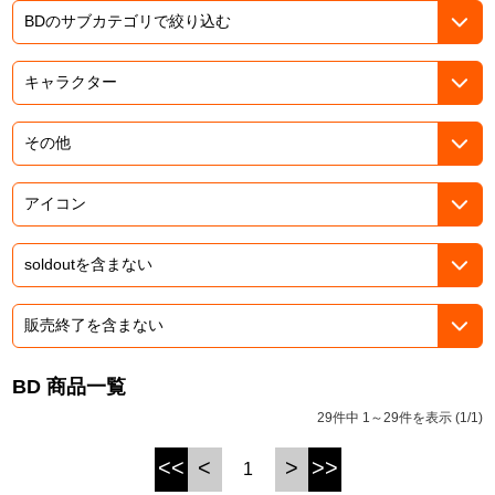
ASOBI TICKET
ASOBI STAGE
プロジェクトアイマス ヴイアライヴ
その他先行受付
テイルズ オブ シリーズ
電音部
プレミアム会員とは
鉄拳
太鼓の達人
ACE COMBAT
パックマン
BD 商品一覧
ナムコクラシック
29件中 1～29件を表示 (1/1)
スサノオマジック
<<
<
>
>>
1
ガンダムシリーズ