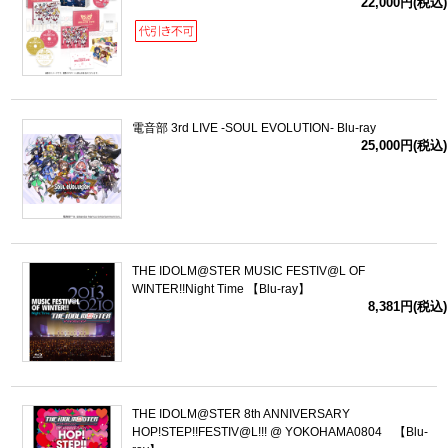
22,000円(税込)
電音部 3rd LIVE -SOUL EVOLUTION- Blu-ray
25,000円(税込)
THE IDOLM@STER MUSIC FESTIV@L OF
WINTER!!Night Time 【Blu-ray】
8,381円(税込)
THE IDOLM@STER 8th ANNIVERSARY
HOP!STEP!!FESTIV@L!!! @ YOKOHAMA0804 【Blu-