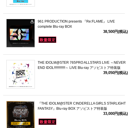
961 PRODUCTION presents 『Re:FLAME』 LIVE
complete Blu-ray BOX
38,500円(税込)
THE IDOLM@STER 765PRO ALLSTARS LIVE ～NEVER
END IDOL!!!!!!!!!!!!!～ LIVE Blu-ray アソビストア特装版
39,050円(税込)
『THE IDOLM@STER CINDERELLA GIRLS STARLIGHT
FANTASY』Blu-ray BOX アソビストア特装版
33,000円(税込)