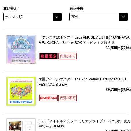
並び替え:
表示件数:
ドラゴンボール
ラブライブ！シリーズ
『デレステ10thツアー Let’s AMUSEMENT!!! @ OKINAWA
ラブライブ！
& FUKUOKA』Blu-ray BOX アソビストア通常版
44,900円(税込)
ラブライブ！サンシャイン‼
ラブライブ！虹ヶ咲学園スクールアイドル同好会
学園アイドルマスター The 2nd Period Hatsuboshi IDOL
ラブライブ！スーパースター!!
FESTIVAL Blu-ray
29,700円(税込)
アイドリッシュセブン
モフモフパレード
OVA「アイドルマスター ミリオンライブ！～いつか、真ん
中で～」Blu-ray