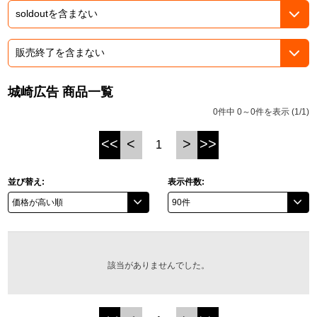
ASOBI TICKET
ASOBI STAGE
プロジェクトアイマス ヴイアライヴ
その他先行受付
テイルズ オブ シリーズ
城崎広告 商品一覧
電音部
プレミアム会員とは
0件中 0～0件を表示 (1/1)
鉄拳
<<
<
>
>>
1
太鼓の達人
並び替え:
表示件数:
ACE COMBAT
パックマン
ナムコクラシック
該当がありませんでした。
スサノオマジック
ガンダムシリーズ