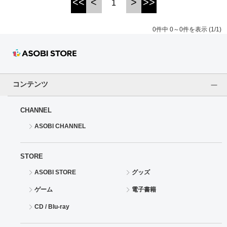
<<
<
>
>>
1
ドラゴンボール
0件中 0～0件を表示 (1/1)
ラブライブ！シリーズ
ラブライブ！
コンテンツ
ラブライブ！サンシャイン‼
CHANNEL
ラブライブ！虹ヶ咲学園スクールアイドル同好会
ASOBI CHANNEL
ラブライブ！スーパースター!!
STORE
アイドリッシュセブン
ASOBI STORE
グッズ
モフモフパレード
ゲーム
電子書籍
CD / Blu-ray