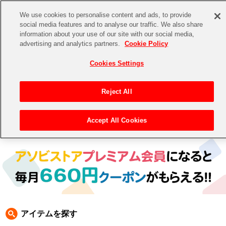
We use cookies to personalise content and ads, to provide
social media features and to analyse our traffic. We also share
information about your use of our site with our social media,
CHANNEL
STORE
EVENT
advertising and analytics partners.
Cookie Policy
グッズ
ゲーム
電子書籍
CD / Blu-ray
Cookies Settings
キャラクター
ジャンル
CHANNEL
アイドルマスターシリーズ
イベントグッズ
【重要】二段階認証設定およびID・パスワード管理のお願い
Reject All
ASOBI CHANNEL TOP
トイ・ホビー
アイドルマスター
【重要】「代金引換」決済および納品書同梱の終了のお知らせ
Accept All Cookies
トップ
生活雑貨
> キャラクター > 城崎広告
STORE
アイドルマスター シンデレラガールズ
ASOBI STORE TOP
グッズ
アイドルマスター ミリオンライブ！
ゲーム
電子書籍
アイドルマスター SideM
CD / Blu-ray
アイドルマスター シャイニーカラーズ
アイテムを探す
EVENT
学園アイドルマスター