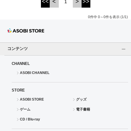
<<
<
>
>>
1
ドラゴンボール
0件中 0～0件を表示 (1/1)
ラブライブ！シリーズ
ラブライブ！
コンテンツ
ラブライブ！サンシャイン‼
CHANNEL
ラブライブ！虹ヶ咲学園スクールアイドル同好会
ASOBI CHANNEL
ラブライブ！スーパースター!!
STORE
アイドリッシュセブン
ASOBI STORE
グッズ
モフモフパレード
ゲーム
電子書籍
CD / Blu-ray