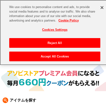
We use cookies to personalise content and ads, to provide
social media features and to analyse our traffic. We also share
information about your use of our site with our social media,
CHANNEL
STORE
EVENT
advertising and analytics partners.
Cookie Policy
グッズ
ゲーム
電子書籍
CD / Blu-ray
Cookies Settings
キャラクター
ジャンル
CHANNEL
アイドルマスターシリーズ
イベントグッズ
【重要】二段階認証設定およびID・パスワード管理のお願い
Reject All
ASOBI CHANNEL TOP
トイ・ホビー
アイドルマスター
【重要】「代金引換」決済および納品書同梱の終了のお知らせ
Accept All Cookies
トップ
生活雑貨
> キャラクター > 城崎広告
STORE
アイドルマスター シンデレラガールズ
ASOBI STORE TOP
グッズ
アイドルマスター ミリオンライブ！
ゲーム
電子書籍
アイドルマスター SideM
CD / Blu-ray
アイドルマスター シャイニーカラーズ
アイテムを探す
EVENT
学園アイドルマスター