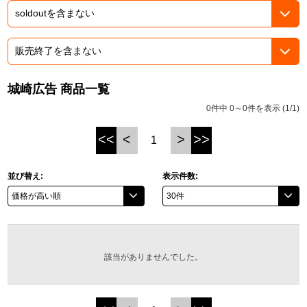
ASOBI TICKET
ASOBI STAGE
プロジェクトアイマス ヴイアライヴ
その他先行受付
テイルズ オブ シリーズ
城崎広告 商品一覧
電音部
プレミアム会員とは
0件中 0～0件を表示 (1/1)
鉄拳
<<
<
>
>>
1
太鼓の達人
並び替え:
表示件数:
ACE COMBAT
パックマン
ナムコクラシック
該当がありませんでした。
スサノオマジック
ガンダムシリーズ