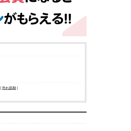
 [
売れ筋順
]