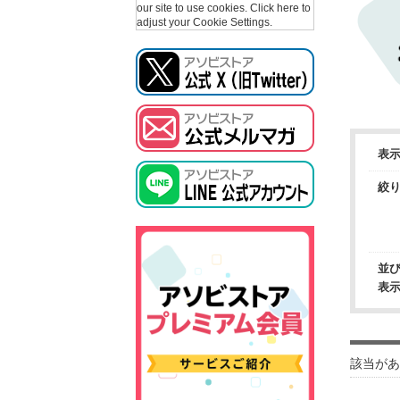
our site to use cookies.
Click here to
adjust your Cookie Settings.
表
絞
並
表
該当があ