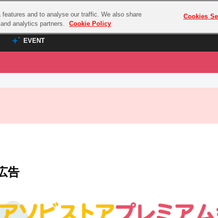
features and to analyse our traffic. We also share
プレミアム会員と
Cookies Se
g and analytics partners.
Cookie Policy
EVENT
EVENT
ラブライブ！シリーズ
プレミアム会員と
TOP
ASOBI TICKET
の達人
ラブライブ！
ラブライブ！サンシャイン‼
ASOBI STAGE
COMBAT
ラブライブ！虹ヶ咲学園スクールアイドル同好会
その他先行受付
クマン
ラブライブ！スーパースター!!
コクラシック
アイドリッシュセブン
広告
ノオマジック
モフモフパレード
ダムシリーズ
ゴンボール