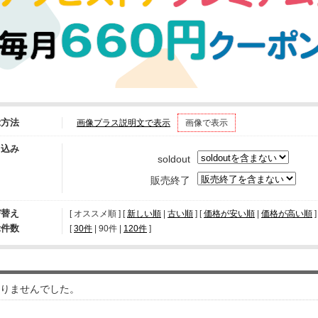
示方法
画像プラス説明文で表示
画像で表示
り込み
soldout
販売終了
び替え
[ オススメ順 ] [
新しい順
|
古い順
] [
価格が安い順
|
価格が高い順
]
示件数
[ 
30件
 | 
90件
 | 
120件
 ]
りませんでした。