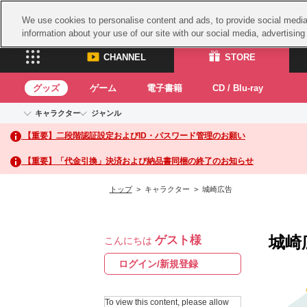
We use cookies to personalise content and ads, to provide social media 
information about your use of our site with our social media, advertisin
CHANNEL
STORE
グッズ
ゲーム
電子書籍
CD / Blu-ray
キャラクター
ジャンル
CHANNEL
STORE
【重要】二段階認証設定およびID・パスワード管理のお願い
アイドルマスターシリーズ
イベントグッズ
鉄拳
ASOBI CHANNEL TOP
ASOBI STORE 
トイ・ホビー
太鼓
アイドルマスター
【重要】「代金引換」決済および納品書同梱の終了のお知らせ
アイドルマスター シンデレラガールズ
グッズ
生活雑貨
ACE 
アイドルマスター ミリオンライブ！
トップ
> キャラクター > 城崎広告
ゲーム
パッ
アイドルマスター SideM
アイドルマスター シャイニーカラーズ
ナム
電子書籍
学園アイドルマスター
城崎
ゲスト様
スサ
こんにちは
CD / Blu-ray
プロジェクトアイマス ヴイアライヴ
ガン
ログイン/新規登録
テイルズ オブ シリーズ
ドラ
電音部
To view this content, please allow