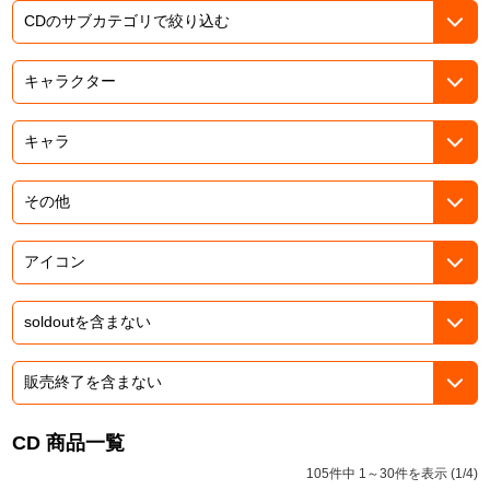
ASOBI TICKET
ASOBI STAGE
プロジェクトアイマス ヴイアライヴ
その他先行受付
テイルズ オブ シリーズ
電音部
プレミアム会員とは
鉄拳
太鼓の達人
ACE COMBAT
パックマン
ナムコクラシック
スサノオマジック
CD 商品一覧
105件中 1～30件を表示 (1/4)
ガンダムシリーズ