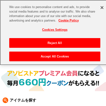
We use cookies to personalise content and ads, to provide
social media features and to analyse our traffic. We also share
information about your use of our site with our social media,
CHANNEL
STORE
EVENT
advertising and analytics partners.
Cookie Policy
グッズ
ゲーム
電子書籍
CD / Blu-ray
Cookies Settings
キャラクター
ジャンル
CHANNEL
アイドルマスターシリーズ
イベントグッズ
【重要】二段階認証設定およびID・パスワード管理のお願い
Reject All
ASOBI CHANNEL TOP
トイ・ホビー
アイドルマスター
【重要】「代金引換」決済および納品書同梱の終了のお知らせ
Accept All Cookies
トップ
生活雑貨
> 商品ジャンル >
CD＆BD
> CD
STORE
アイドルマスター シンデレラガールズ
ASOBI STORE TOP
グッズ
アイドルマスター ミリオンライブ！
ゲーム
電子書籍
アイドルマスター SideM
CD / Blu-ray
アイドルマスター シャイニーカラーズ
アイテムを探す
EVENT
学園アイドルマスター