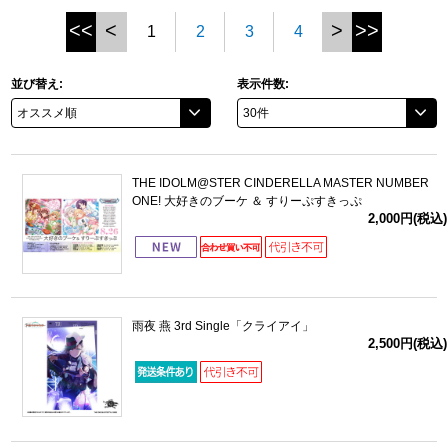
<<
<
>
>>
1
2
3
4
ドラゴンボール
並び替え:
表示件数:
ラブライブ！シリーズ
ラブライブ！
ラブライブ！サンシャイン‼
THE IDOLM@STER CINDERELLA MASTER NUMBER
ONE! 大好きのブーケ ＆ すりーぷすきっぷ
2,000円(税込)
ラブライブ！虹ヶ咲学園スクールアイドル同好会
ラブライブ！スーパースター!!
アイドリッシュセブン
雨夜 燕 3rd Single「クライアイ」
2,500円(税込)
モフモフパレード