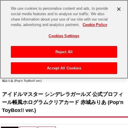
We use cookies to personalise content and ads, to provide
social media features and to analyse our traffic. We also
share information about your use of our site with our social
CHANNEL
STORE
EVENT
media, advertising and analytics partners.
Cookie Policy
グッズ
ゲーム
電子書籍
CD / Blu-ray
Cookies Settings
キャラクター
ジャンル
CHANNEL
アイドルマスターシリーズ
イベントグッズ
【重要】二段階認証設定およびID・パスワード管理のお願い
Reject All
ASOBI CHANNEL TOP
トイ・ホビー
アイドルマスター
【重要】「代金引換」決済および納品書同梱の終了のお知らせ
Accept All Cookies
STORE
トップ
生活雑貨
> キャラクター >
アイドルマスター シリーズ
>
アイドルマスター シンデレラガール
アイドルマスター シンデレラガールズ
ズ
> アイドルマスター シンデレラガールズ 公式プロフィール帳風ホログラムクリアカード 赤
城みりあ (Pop'n ToyBox!! ver.)
ASOBI STORE TOP
グッズ
アイドルマスター ミリオンライブ！
アイドルマスター シンデレラガールズ 公式プロフィ
ゲーム
電子書籍
アイドルマスター SideM
ール帳風ホログラムクリアカード 赤城みりあ (Pop'n
CD / Blu-ray
ToyBox!! ver.)
アイドルマスター シャイニーカラーズ
EVENT
学園アイドルマスター