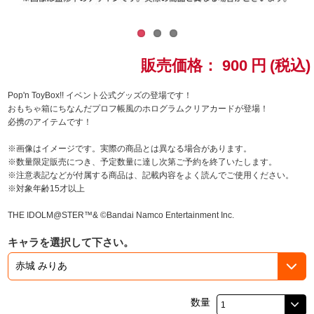
ドラゴンボール
ラブライブ！シリーズ
販売価格：
900
円
(税込)
ラブライブ！
Pop'n ToyBox!! イベント公式グッズの登場です！
おもちゃ箱にちなんだプロフ帳風のホログラムクリアカードが登場！
必携のアイテムです！
ラブライブ！サンシャイン‼
※画像はイメージです。実際の商品とは異なる場合があります。
ラブライブ！虹ヶ咲学園スクールアイドル同好会
※数量限定販売につき、予定数量に達し次第ご予約を終了いたします。
※注意表記などが付属する商品は、記載内容をよく読んでご使用ください。
※対象年齢15才以上
ラブライブ！スーパースター!!
THE IDOLM@STER™& ©Bandai Namco Entertainment Inc.
アイドリッシュセブン
キャラを選択して下さい。
モフモフパレード
数量