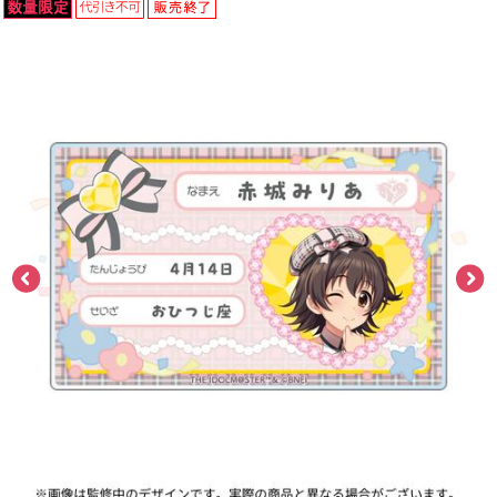
ASOBI TICKET
ASOBI STAGE
プロジェクトアイマス ヴイアライヴ
その他先行受付
テイルズ オブ シリーズ
電音部
プレミアム会員とは
鉄拳
太鼓の達人
ACE COMBAT
パックマン
ナムコクラシック
スサノオマジック
ガンダムシリーズ