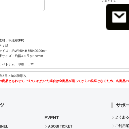
シェアする
素材：不織布(PP)
き：紙
イズ：約W460×Ｈ350×D100mm
手サイズ：約幅30×長さ570mm
：ベトナム 印刷：日本
26年8月上旬以降順次
の商品とあわせてご注文いただいた場合は全商品が揃ってからの発送となるため、各商品の
ツ
サポ
EVENT
よくある
ご利用案
NNEL
ASOBI TICKET