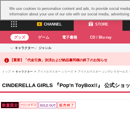
We use cookies to personalise content and ads, to provide social media 
information about your use of our site with our social media, advertisin
CHANNEL
STORE
グッズ
ゲーム
電子書籍
CD / Blu-ray
キャラクター
ジャンル
【重要】二段階認証設定およびID・パスワード管理のお願い
CHANNEL
STORE
アイドルマスターシリーズ
イベントグッズ
鉄拳
【重要】「代金引換」決済および納品書同梱の終了のお知らせ
ASOBI CHANNEL TOP
ASOBI STORE 
トイ・ホビー
太鼓
アイドルマスター
トップ
> キャラクター >
アイドルマスター シリーズ
>
アイドルマスター シンデレラガールズ
>
アイドルマスター シンデレラガールズ
グッズ
生活雑貨
ACE 
アイドルマスター ミリオンライブ！
CINDERELLA GIRLS 『Pop'n ToyBox!!』 公式
ゲーム
アイドルマスター SideM
パッ
アイドルマスター シャイニーカラーズ
ナム
電子書籍
学園アイドルマスター
プロジェクトアイマス ヴイアライヴ
スサ
CD / Blu-ray
ガン
テイルズ オブ シリーズ
ドラ
電音部