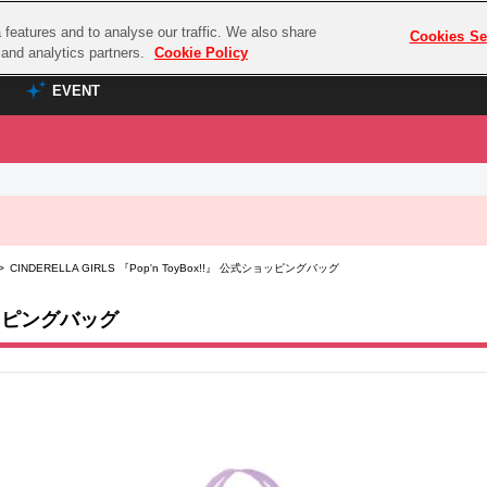
features and to analyse our traffic. We also share
プレミアム会員と
Cookies Se
g and analytics partners.
Cookie Policy
EVENT
EVENT
ラブライブ！シリーズ
プレミアム会員と
TOP
ASOBI TICKET
の達人
ラブライブ！
 CINDERELLA GIRLS 『Pop'n ToyBox!!』 公式ショッピングバッグ
ラブライブ！サンシャイン‼
ASOBI STAGE
COMBAT
ラブライブ！虹ヶ咲学園スクールアイドル同好会
ショッピングバッグ
その他先行受付
クマン
ラブライブ！スーパースター!!
コクラシック
アイドリッシュセブン
ノオマジック
モフモフパレード
ダムシリーズ
ゴンボール