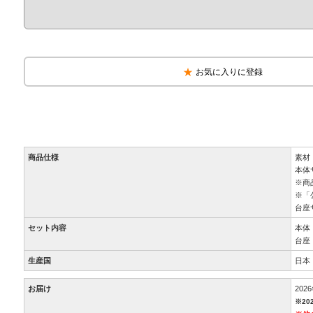
お気に入りに登録
商品仕様
素材
本体サ
※商
※「
台座サ
セット内容
本体
台座
生産国
日本
お届け
20
※20