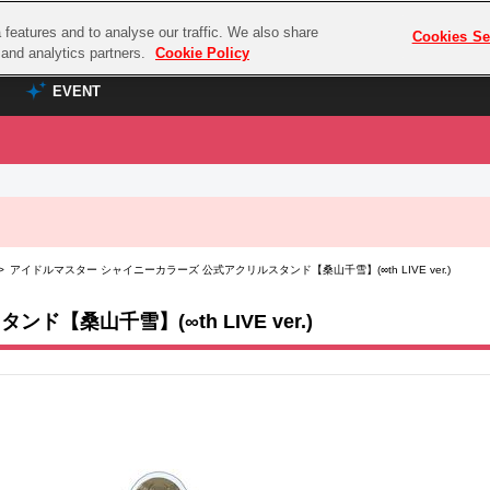
features and to analyse our traffic. We also share
プレミアム会員と
Cookies Se
g and analytics partners.
Cookie Policy
EVENT
EVENT
ラブライブ！シリーズ
プレミアム会員と
TOP
ASOBI TICKET
の達人
ラブライブ！
> アイドルマスター シャイニーカラーズ 公式アクリルスタンド【桑山千雪】(∞th LIVE ver.)
ラブライブ！サンシャイン‼
ASOBI STAGE
COMBAT
ラブライブ！虹ヶ咲学園スクールアイドル同好会
桑山千雪】(∞th LIVE ver.)
その他先行受付
クマン
ラブライブ！スーパースター!!
コクラシック
アイドリッシュセブン
ノオマジック
モフモフパレード
ダムシリーズ
ゴンボール