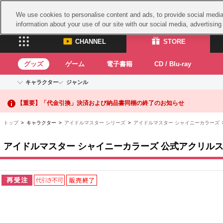
We use cookies to personalise content and ads, to provide social media 
information about your use of our site with our social media, advertisin
CHANNEL
STORE
グッズ
ゲーム
電子書籍
CD / Blu-ray
キャラクター
ジャンル
【重要】二段階認証設定およびID・パスワード管理のお願い
CHANNEL
STORE
アイドルマスターシリーズ
イベントグッズ
鉄拳
【重要】「代金引換」決済および納品書同梱の終了のお知らせ
ASOBI CHANNEL TOP
ASOBI STORE 
トイ・ホビー
太鼓
アイドルマスター
トップ
> キャラクター >
アイドルマスター シリーズ
>
アイドルマスター シャイニーカラーズ
アイドルマスター シンデレラガールズ
グッズ
生活雑貨
ACE 
アイドルマスター ミリオンライブ！
アイドルマスター シャイニーカラーズ 公式アクリルスタンド【
ゲーム
アイドルマスター SideM
パッ
アイドルマスター シャイニーカラーズ
ナム
電子書籍
学園アイドルマスター
プロジェクトアイマス ヴイアライヴ
スサ
CD / Blu-ray
ガン
テイルズ オブ シリーズ
ドラ
電音部