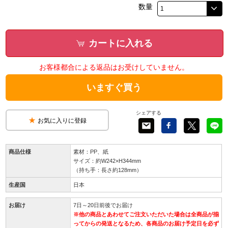
数量
カートに入れる
お客様都合による返品はお受けしていません。
いますぐ買う
シェアする
お気に入りに登録
商品仕様
素材：PP、紙
サイズ：約W242×H344mm
（持ち手：長さ約128mm）
生産国
日本
お届け
7日～20日前後でお届け
※他の商品とあわせてご注文いただいた場合は全商品が揃
ってからの発送となるため、各商品のお届け予定日を必ず