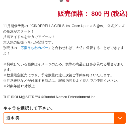
ドラゴンボール
販売価格：
800
円
(税込)
ラブライブ！シリーズ
11月開催予定の「CINDERELLA GIRLS fes. Once Upon a St@rs」 公式グッズ
の受注がスタート！
担当アイドルを全力でアピール！
ラブライブ！
大人気の応援うちわが登場です。
別売りの「
応援うちわカバー
」と合わせれば、大切に保管することができます
ラブライブ！サンシャイン‼
よ！
※掲載している画像はイメージのため、実際の商品とは多少異なる場合があり
ラブライブ！虹ヶ咲学園スクールアイドル同好会
ます。
※数量限定販売につき、予定数量に達し次第ご予約を終了いたします。
ラブライブ！スーパースター!!
※注意表記などが付属する商品は、記載内容をよく読んでご使用ください。
※対象年齢15才以上
アイドリッシュセブン
THE IDOLM@STER™& ©Bandai Namco Entertainment Inc.
モフモフパレード
キャラを選択して下さい。