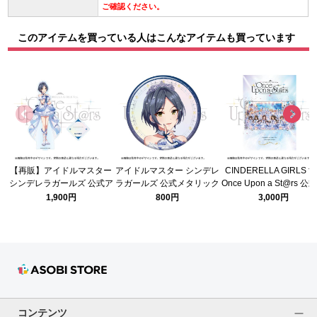
ご確認ください。
このアイテムを買っている人はこんなアイテムも買っています
【再販】アイドルマスター
アイドルマスター シンデレ
CINDERELLA GIRLS fe
シンデレラガールズ 公式ア
ラガールズ 公式メタリック
Once Upon a St@rs 公
クリルスタンド 速水 奏
缶バッジ 速水 奏 (Once
ンフレット
1,900円
800円
3,000円
(Once Upon a St@rs ver.)
Upon a St@rs ver.)
コンテンツ