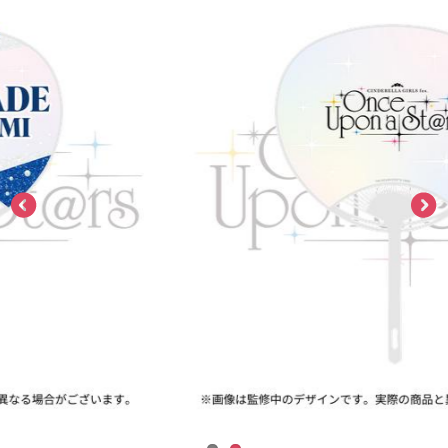
ASOBI TICKET
ASOBI STAGE
プロジェクトアイマス ヴイアライヴ
その他先行受付
テイルズ オブ シリーズ
電音部
プレミアム会員とは
鉄拳
太鼓の達人
ACE COMBAT
パックマン
ナムコクラシック
スサノオマジック
ガンダムシリーズ