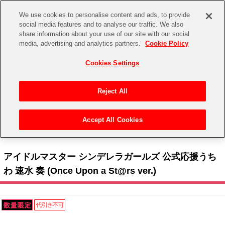
We use cookies to personalise content and ads, to provide
social media features and to analyse our traffic. We also
share information about your use of our site with our social
CHANNEL
STORE
EVENT
media, advertising and analytics partners.
Cookie Policy
グッズ
ゲーム
電子書籍
CD / Blu-ray
Cookies Settings
キャラクター
ジャンル
CHANNEL
アイドルマスターシリーズ
イベントグッズ
【重要】二段階認証設定およびID・パスワード管理のお願い
Reject All
ASOBI CHANNEL TOP
トイ・ホビー
アイドルマスター
【重要】「代金引換」決済および納品書同梱の終了のお知らせ
Accept All Cookies
STORE
トップ
生活雑貨
> キャラクター >
アイドルマスター シリーズ
>
アイドルマスター シンデレラガール
アイドルマスター シンデレラガールズ
ズ
> アイドルマスター シンデレラガールズ 公式応援うちわ 速水 奏 (Once Upon a St@rs ver.)
ASOBI STORE TOP
グッズ
アイドルマスター ミリオンライブ！
アイドルマスター シンデレラガールズ 公式応援うち
ゲーム
電子書籍
わ 速水 奏 (Once Upon a St@rs ver.)
アイドルマスター SideM
CD / Blu-ray
アイドルマスター シャイニーカラーズ
EVENT
学園アイドルマスター