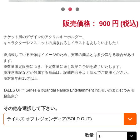
ドラゴンボール
販売価格：
900
円
(税込)
ラブライブ！シリーズ
チケット風のデザインのアクリルキーホルダー。
ラブライブ！
キャラクターやマスコットの描きおろしイラストをあしらいました！
※掲載している画像はイメージのため、実際の商品とは多少異なる場合があり
ラブライブ！サンシャイン‼
ます。
※数量限定販売につき、予定数量に達し次第ご予約を終了いたします。
ラブライブ！虹ヶ咲学園スクールアイドル同好会
※注意表記などが付属する商品は、記載内容をよく読んでご使用ください。
※対象年齢15才以上
ラブライブ！スーパースター!!
TALES OF™ Series & ©Bandai Namco Entertainment Inc. ©いのまたむつみ ©
藤島康介
アイドリッシュセブン
その他を選択して下さい。
モフモフパレード
数量