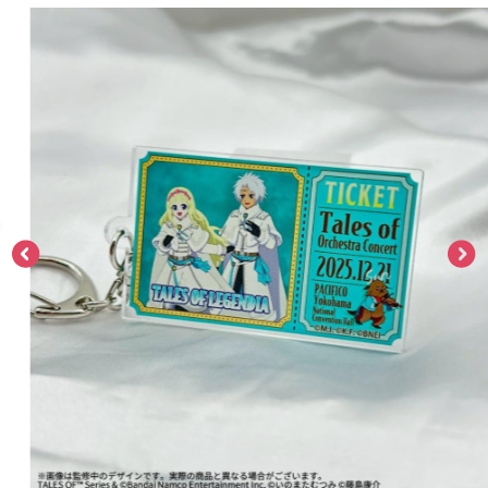
ASOBI TICKET
ASOBI STAGE
プロジェクトアイマス ヴイアライヴ
その他先行受付
テイルズ オブ シリーズ
電音部
プレミアム会員とは
鉄拳
太鼓の達人
ACE COMBAT
パックマン
ナムコクラシック
スサノオマジック
ガンダムシリーズ