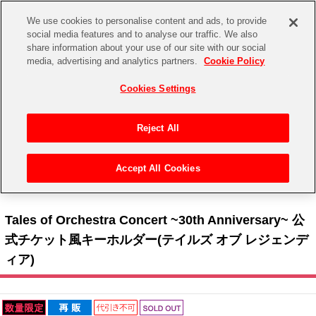
We use cookies to personalise content and ads, to provide
social media features and to analyse our traffic. We also
share information about your use of our site with our social
CHANNEL
STORE
EVENT
media, advertising and analytics partners.
Cookie Policy
グッズ
ゲーム
電子書籍
CD / Blu-ray
Cookies Settings
キャラクター
ジャンル
CHANNEL
アイドルマスターシリーズ
イベントグッズ
【重要】二段階認証設定およびID・パスワード管理のお願い
Reject All
ASOBI CHANNEL TOP
トイ・ホビー
アイドルマスター
【重要】「代金引換」決済および納品書同梱の終了のお知らせ
Accept All Cookies
STORE
トップ
生活雑貨
> 商品ジャンル >
アクセサリー
>
キーホルダー
> Tales of Orchestra Concert ~30th
アイドルマスター シンデレラガールズ
Anniversary~ 公式チケット風キーホルダー(テイルズ オブ レジェンディア)
ASOBI STORE TOP
グッズ
アイドルマスター ミリオンライブ！
Tales of Orchestra Concert ~30th Anniversary~ 公
ゲーム
電子書籍
式チケット風キーホルダー(テイルズ オブ レジェンデ
アイドルマスター SideM
ィア)
CD / Blu-ray
アイドルマスター シャイニーカラーズ
EVENT
学園アイドルマスター