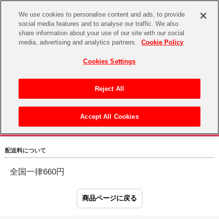
We use cookies to personalise content and ads, to provide
social media features and to analyse our traffic. We also
share information about your use of our site with our social
CHANNEL
STORE
EVENT
media, advertising and analytics partners.
Cookie Policy
グッズ
ゲーム
電子書籍
CD / Blu-ray
Cookies Settings
キャラクター
ジャンル
CHANNEL
アイドルマスターシリーズ
イベントグッズ
【重要】二段階認証設定およびID・パスワード管理のお願い
Reject All
ASOBI CHANNEL TOP
トイ・ホビー
アイドルマスター
【重要】「代金引換」決済および納品書同梱の終了のお知らせ
Accept All Cookies
STORE
生活雑貨
アイドルマスター シンデレラガールズ
配送料・梱包について
ASOBI STORE TOP
グッズ
アイドルマスター ミリオンライブ！
配送料について
ゲーム
電子書籍
アイドルマスター SideM
全国一律660円
CD / Blu-ray
アイドルマスター シャイニーカラーズ
EVENT
学園アイドルマスター