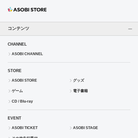
ASOBI TICKET
ASOBI STAGE
プロジェクトアイマス ヴイアライヴ
その他先行受付
テイルズ オブ シリーズ
コンテンツ
電音部
プレミアム会員とは
CHANNEL
鉄拳
ASOBI CHANNEL
太鼓の達人
STORE
ASOBI STORE
グッズ
ACE COMBAT
ゲーム
電子書籍
パックマン
CD / Blu-ray
ナムコクラシック
EVENT
スサノオマジック
ASOBI TICKET
ASOBI STAGE
ガンダムシリーズ