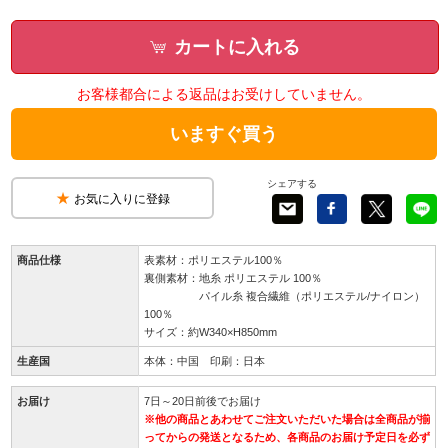
カートに入れる
お客様都合による返品はお受けしていません。
いますぐ買う
シェアする
お気に入りに登録
商品仕様
表素材：ポリエステル100％
裏側素材：地糸 ポリエステル 100％
パイル糸 複合繊維（ポリエステル/ナイロン）
100％
サイズ：約W340×H850mm
生産国
本体：中国 印刷：日本
お届け
7日～20日前後でお届け
※他の商品とあわせてご注文いただいた場合は全商品が揃
ってからの発送となるため、各商品のお届け予定日を必ず