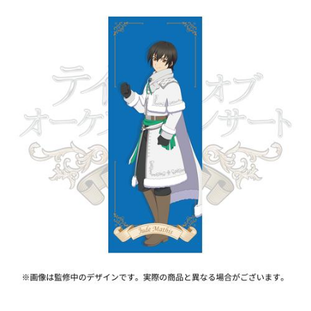
ASOBI TICKET
ASOBI STAGE
プロジェクトアイマス ヴイアライヴ
その他先行受付
テイルズ オブ シリーズ
電音部
プレミアム会員とは
鉄拳
太鼓の達人
ACE COMBAT
パックマン
ナムコクラシック
スサノオマジック
ガンダムシリーズ