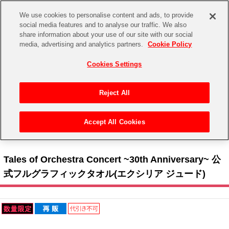
We use cookies to personalise content and ads, to provide
social media features and to analyse our traffic. We also
share information about your use of our site with our social
CHANNEL
STORE
EVENT
media, advertising and analytics partners.
Cookie Policy
グッズ
ゲーム
電子書籍
CD / Blu-ray
Cookies Settings
キャラクター
ジャンル
CHANNEL
アイドルマスターシリーズ
イベントグッズ
【重要】二段階認証設定およびID・パスワード管理のお願い
Reject All
ASOBI CHANNEL TOP
トイ・ホビー
アイドルマスター
【重要】「代金引換」決済および納品書同梱の終了のお知らせ
Accept All Cookies
STORE
トップ
生活雑貨
> 商品ジャンル >
タオル
> Tales of Orchestra Concert ~30th Anniversary~ 公式フル
アイドルマスター シンデレラガールズ
グラフィックタオル(エクシリア ジュード)
ASOBI STORE TOP
グッズ
アイドルマスター ミリオンライブ！
Tales of Orchestra Concert ~30th Anniversary~ 公
ゲーム
電子書籍
式フルグラフィックタオル(エクシリア ジュード)
アイドルマスター SideM
CD / Blu-ray
アイドルマスター シャイニーカラーズ
EVENT
学園アイドルマスター