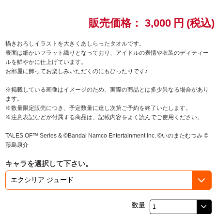
ドラゴンボール
販売価格：
3,000
円
(税込)
ラブライブ！シリーズ
描きおろしイラストを大きくあしらったタオルです。
表面は細かいフラット織りとなっており、アイドルの表情や衣装のディティー
ルを鮮やかに仕上げています。
ラブライブ！
お部屋に飾ってお楽しみいただくのにもぴったりです♪
ラブライブ！サンシャイン‼
※掲載している画像はイメージのため、実際の商品とは多少異なる場合があり
ます。
※数量限定販売につき、予定数量に達し次第ご予約を終了いたします。
ラブライブ！虹ヶ咲学園スクールアイドル同好会
※注意表記などが付属する商品は、記載内容をよく読んでご使用ください。
ラブライブ！スーパースター!!
TALES OF™ Series & ©Bandai Namco Entertainment Inc. ©いのまたむつみ ©
藤島康介
アイドリッシュセブン
キャラを選択して下さい。
モフモフパレード
数量