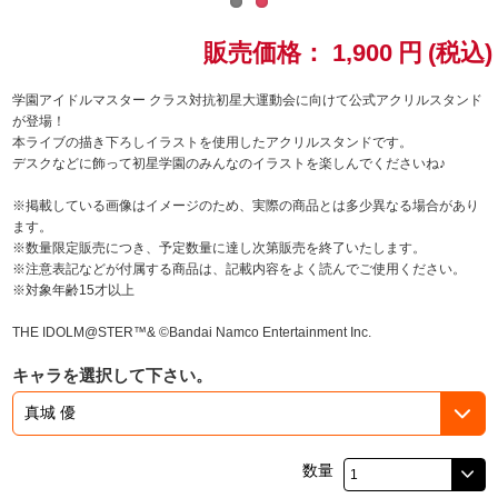
ドラゴンボール
販売価格：
1,900
円
(税込)
ラブライブ！シリーズ
学園アイドルマスター クラス対抗初星大運動会に向けて公式アクリルスタンド
が登場！
本ライブの描き下ろしイラストを使用したアクリルスタンドです。
ラブライブ！
デスクなどに飾って初星学園のみんなのイラストを楽しんでくださいね♪
ラブライブ！サンシャイン‼
※掲載している画像はイメージのため、実際の商品とは多少異なる場合があり
ます。
※数量限定販売につき、予定数量に達し次第販売を終了いたします。
ラブライブ！虹ヶ咲学園スクールアイドル同好会
※注意表記などが付属する商品は、記載内容をよく読んでご使用ください。
※対象年齢15才以上
ラブライブ！スーパースター!!
THE IDOLM@STER™& ©Bandai Namco Entertainment Inc.
アイドリッシュセブン
キャラを選択して下さい。
モフモフパレード
数量