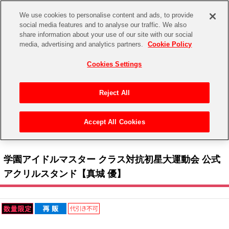
We use cookies to personalise content and ads, to provide
social media features and to analyse our traffic. We also
share information about your use of our site with our social
CHANNEL
STORE
EVENT
media, advertising and analytics partners.
Cookie Policy
グッズ
ゲーム
電子書籍
CD / Blu-ray
Cookies Settings
キャラクター
ジャンル
CHANNEL
アイドルマスターシリーズ
イベントグッズ
【重要】二段階認証設定およびID・パスワード管理のお願い
Reject All
ASOBI CHANNEL TOP
トイ・ホビー
アイドルマスター
【重要】「代金引換」決済および納品書同梱の終了のお知らせ
Accept All Cookies
STORE
トップ
生活雑貨
> キャラクター >
アイドルマスター シリーズ
>
学園アイドルマスター
> 学園アイド
アイドルマスター シンデレラガールズ
ルマスター クラス対抗初星大運動会 公式アクリルスタンド【真城 優】
ASOBI STORE TOP
グッズ
アイドルマスター ミリオンライブ！
学園アイドルマスター クラス対抗初星大運動会 公式
ゲーム
電子書籍
アクリルスタンド【真城 優】
アイドルマスター SideM
CD / Blu-ray
アイドルマスター シャイニーカラーズ
EVENT
学園アイドルマスター