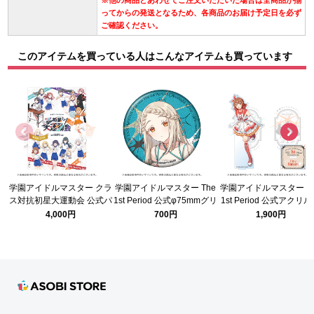
※他の商品とあわせてご注文いただいた場合は全商品が揃
ってからの発送となるため、各商品のお届け予定日を必ず
ご確認ください。
このアイテムを買っている人はこんなアイテムも買っています
学園アイドルマスター クラ
学園アイドルマスター The
学園アイドルマスター Th
ス対抗初星大運動会 公式パ
1st Period 公式φ75mmグリ
1st Period 公式アクリ
ンフレット
ッター缶バッジ【篠澤 広】
タンド【花海 佑芽】
4,000円
700円
1,900円