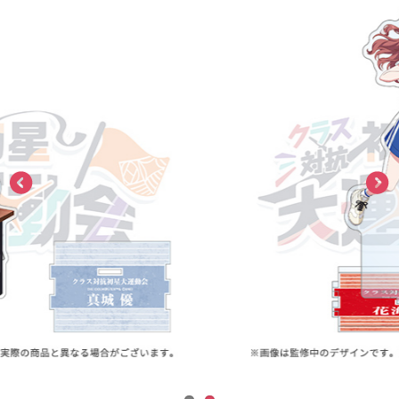
ASOBI TICKET
ASOBI STAGE
プロジェクトアイマス ヴイアライヴ
その他先行受付
テイルズ オブ シリーズ
電音部
プレミアム会員とは
鉄拳
太鼓の達人
ACE COMBAT
パックマン
ナムコクラシック
スサノオマジック
ガンダムシリーズ