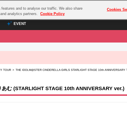
features and to analyse our traffic. We also share
プレミアム会員と
Cookies Se
g and analytics partners.
Cookie Policy
EVENT
EVENT
ラブライブ！シリーズ
プレミアム会員と
TOP
ASOBI TICKET
の達人
ラブライブ！
IVERSARY TOUR > THE IDOLM@STER CINDERELLA GIRLS STARLIGHT STAGE 10t
ラブライブ！サンシャイン‼
ASOBI STAGE
COMBAT
ラブライブ！虹ヶ咲学園スクールアイドル同好会
その他先行受付
クマン
ラブライブ！スーパースター!!
RLIGHT STAGE 10th ANNIVERSARY ver.)
コクラシック
アイドリッシュセブン
ノオマジック
モフモフパレード
ダムシリーズ
ゴンボール