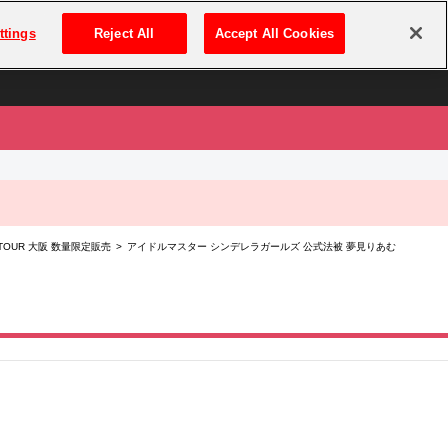
は
ログイン・新規登録
ttings
Reject All
Accept All Cookies
は
h ANNIVERSARY TOUR 大阪 数量限定販売 > アイドルマスター シンデレラガールズ 公式法被 夢見りあむ