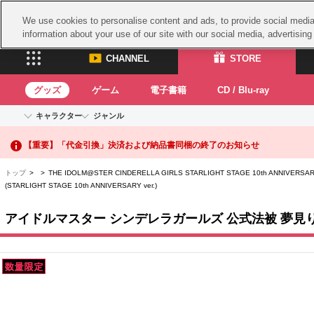
We use cookies to personalise content and ads, to provide social media 
information about your use of our site with our social media, advertisin
CHANNEL
STORE
グッズ
ゲーム
電子書籍
CD / Blu-ray
キャラクター
ジャンル
【重要】二段階認証設定およびID・パスワード管理のお願い
CHANNEL
STORE
アイドルマスターシリーズ
イベントグッズ
鉄拳
【重要】「代金引換」決済および納品書同梱の終了のお知らせ
ASOBI CHANNEL TOP
ASOBI STORE 
トイ・ホビー
太鼓
アイドルマスター
トップ
>
> THE IDOLM@STER CINDERELLA GIRLS STARLIGHT STAGE 10th ANN
アイドルマスター シンデレラガールズ
グッズ
生活雑貨
ACE 
(STARLIGHT STAGE 10th ANNIVERSARY ver.)
アイドルマスター ミリオンライブ！
ゲーム
アイドルマスター SideM
パッ
アイドルマスター シンデレラガールズ 公式法被 夢見りあむ (STA
アイドルマスター シャイニーカラーズ
ナム
電子書籍
学園アイドルマスター
プロジェクトアイマス ヴイアライヴ
スサ
CD / Blu-ray
ガン
テイルズ オブ シリーズ
ドラ
電音部