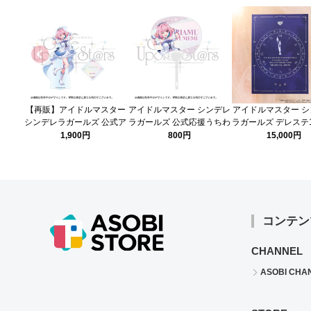
【再販】アイドルマスター
アイドルマスター シンデレ
アイドルマスター 
シンデレラガールズ 公式ア
ラガールズ 公式応援うちわ
ラガールズ デレステ
クリルスタンド 夢見りあむ
夢見りあむ (Once Upon a
記念ツアー 公式メ
1,900円
800円
15,000円
(Once Upon a St@rs ver.)
St@rs ver.)
ブック
コンテン
CHANNEL
ASOBI CHA