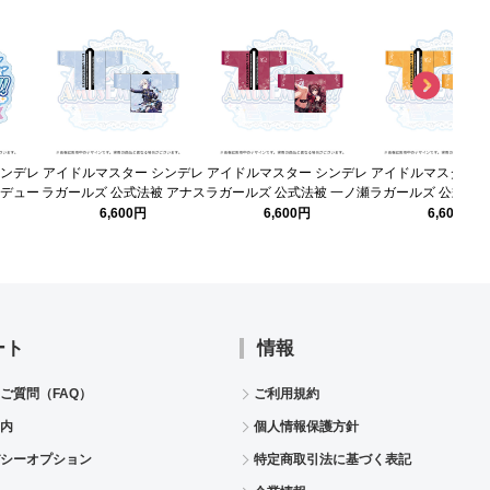
シンデレ
アイドルマスター シンデレ
アイドルマスター シンデレ
アイドルマスター 
ロデュー
ラガールズ 公式法被 アナス
ラガールズ 公式法被 一ノ瀬
ラガールズ 公式法被
あむ
タシア (STARLIGHT
志希 (STARLIGHT STAGE
美嘉 (STARLIGHT 
6,600円
6,600円
6,600円
 10th
STAGE 10th
10th ANNIVERSARY ver.)
10th ANNIVERSARY
r.)
ANNIVERSARY ver.)
ート
情報
ご質問（FAQ）
ご利用規約
内
個人情報保護方針
シーオプション
特定商取引法に基づく表記