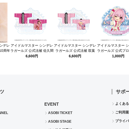
シンデレ
アイドルマスター シンデレ
アイドルマスター シンデレ
アイドルマスター 
10周年
ラガールズ 公式法被 佐久間
ラガールズ 公式法被 双葉
ラガールズ 公式プ
モリアル
まゆ (STARLIGHT STAGE
杏 (STARLIGHT STAGE
スバッジ 夢見り
6,600円
6,600円
1,000円
10th ANNIVERSARY ver.)
10th ANNIVERSARY ver.)
(STARLIGHT STAGE
ANNIVERSARY ve
ツ
サポ
EVENT
よくある
ご利用案
NNEL
ASOBI TICKET
プライバ
ASOBI STAGE