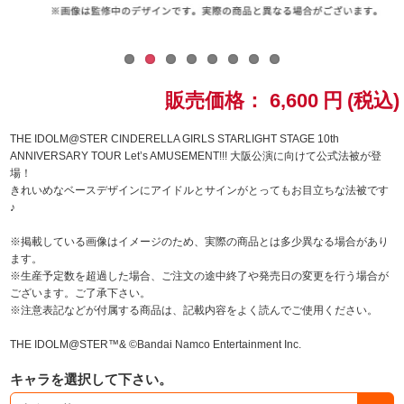
ドラゴンボール
ラブライブ！シリーズ
販売価格：
6,600
円
(税込)
ラブライブ！
THE IDOLM@STER CINDERELLA GIRLS STARLIGHT STAGE 10th
ANNIVERSARY TOUR Let’s AMUSEMENT!!! 大阪公演に向けて公式法被が登
ラブライブ！サンシャイン‼
場！
きれいめなベースデザインにアイドルとサインがとってもお目立ちな法被です
ラブライブ！虹ヶ咲学園スクールアイドル同好会
♪
※掲載している画像はイメージのため、実際の商品とは多少異なる場合があり
ラブライブ！スーパースター!!
ます。
※生産予定数を超過した場合、ご注文の途中終了や発売日の変更を行う場合が
アイドリッシュセブン
ございます。ご了承下さい。
※注意表記などが付属する商品は、記載内容をよく読んでご使用ください。
モフモフパレード
THE IDOLM@STER™& ©Bandai Namco Entertainment Inc.
キャラを選択して下さい。