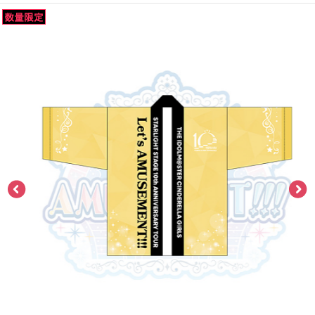
ASOBI TICKET
ASOBI STAGE
プロジェクトアイマス ヴイアライヴ
その他先行受付
テイルズ オブ シリーズ
電音部
プレミアム会員とは
鉄拳
太鼓の達人
ACE COMBAT
パックマン
ナムコクラシック
スサノオマジック
ガンダムシリーズ