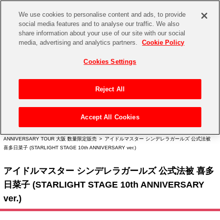
We use cookies to personalise content and ads, to provide
social media features and to analyse our traffic. We also
share information about your use of our site with our social
CHANNEL
STORE
EVENT
media, advertising and analytics partners.
Cookie Policy
グッズ
ゲーム
電子書籍
CD / Blu-ray
Cookies Settings
キャラクター
ジャンル
CHANNEL
アイドルマスターシリーズ
イベントグッズ
【重要】二段階認証設定およびID・パスワード管理のお願い
Reject All
ASOBI CHANNEL TOP
トイ・ホビー
アイドルマスター
【重要】「代金引換」決済および納品書同梱の終了のお知らせ
Accept All Cookies
STORE
トップ
生活雑貨
>
> THE IDOLM@STER CINDERELLA GIRLS STARLIGHT STAGE 10th
アイドルマスター シンデレラガールズ
ANNIVERSARY TOUR > THE IDOLM@STER CINDERELLA GIRLS STARLIGHT STAGE 10th
ANNIVERSARY TOUR 大阪 数量限定販売 > アイドルマスター シンデレラガールズ 公式法被
ASOBI STORE TOP
グッズ
アイドルマスター ミリオンライブ！
喜多日菜子 (STARLIGHT STAGE 10th ANNIVERSARY ver.)
ゲーム
電子書籍
アイドルマスター シンデレラガールズ 公式法被 喜多
アイドルマスター SideM
日菜子 (STARLIGHT STAGE 10th ANNIVERSARY
CD / Blu-ray
アイドルマスター シャイニーカラーズ
ver.)
EVENT
学園アイドルマスター