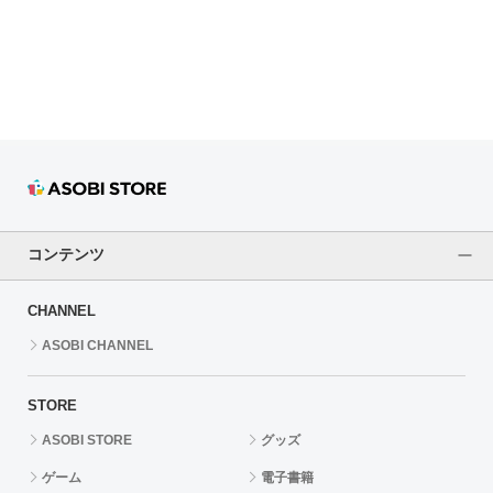
ドラゴンボール
ラブライブ！シリーズ
ラブライブ！
ラブライブ！サンシャイン‼
ラブライブ！虹ヶ咲学園スクールアイドル同好会
コンテンツ
ラブライブ！スーパースター!!
CHANNEL
アイドリッシュセブン
ASOBI CHANNEL
モフモフパレード
STORE
ASOBI STORE
グッズ
ゲーム
電子書籍