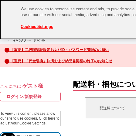
We use cookies to personalise content and ads, to provide social 
use of our site with our social media, advertising and analytics p
CHANNEL
STORE
EVENT
Cookies Settings
グッズ
ゲーム
電子書籍
CD / Blu-ray
キャラクター
ジャンル
CHANNEL
アイドルマスターシリーズ
イベントグッズ
【重要】二段階認証設定およびID・パスワード管理のお願い
ASOBI CHANNEL TOP
トイ・ホビー
【重要】「代金引換」決済および納品書同梱の終了のお知らせ
アイドルマスター
STORE
生活雑貨
アイドルマスター シンデレラガールズ
配送料・梱包につ
ゲスト様
こんにちは
ASOBI STORE TOP
アイドルマスター ミリオンライブ！
ログイン/新規登録
ゲーム
アイドルマスター SideM
配送料について
CD / Blu-ray
To view this content, please allow
our site to use cookies.
Click here to
アイドルマスター シャイニーカラーズ
adjust your Cookie Settings.
EVENT
学園アイドルマスター