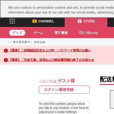
We use cookies to personalise content and ads, to provide social media 
information about your use of our site with our social media, advertisin
CHANNEL
STORE
グッズ
ゲーム
電子書籍
CD / Blu-ray
キャラクター
ジャンル
CHANNEL
STORE
【重要】二段階認証設定およびID・パスワード管理のお願い
アイドルマスターシリーズ
イベントグッズ
鉄拳
ASOBI CHANNEL TOP
ASOBI STORE 
トイ・ホビー
太鼓
アイドルマスター
【重要】「代金引換」決済および納品書同梱の終了のお知らせ
アイドルマスター シンデレラガールズ
グッズ
生活雑貨
ACE 
アイドルマスター ミリオンライブ！
ゲーム
パッ
アイドルマスター SideM
配送
ゲスト様
アイドルマスター シャイニーカラーズ
こんにちは
ナム
電子書籍
学園アイドルマスター
スサ
ログイン/新規登録
CD / Blu-ray
プロジェクトアイマス ヴイアライヴ
ガン
テイルズ オブ シリーズ
To view this content, please allow
ドラ
our site to use cookies.
Click here to
電音部
adjust your Cookie Settings.