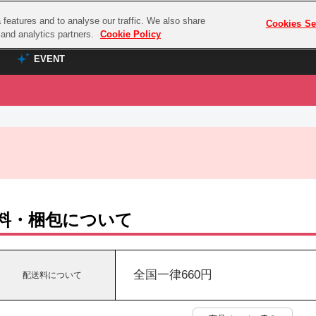
features and to analyse our traffic. We also share
プレミアム会員と
Cookies Se
g and analytics partners.
Cookie Policy
EVENT
EVENT
ラブライブ！シリーズ
プレミアム会員と
TOP
ASOBI TICKET
の達人
ラブライブ！
ラブライブ！サンシャイン‼
ASOBI STAGE
COMBAT
ラブライブ！虹ヶ咲学園スクールアイドル同好会
その他先行受付
クマン
ラブライブ！スーパースター!!
料・梱包について
コクラシック
アイドリッシュセブン
ノオマジック
モフモフパレード
ダムシリーズ
全国一律660円
配送料について
ゴンボール