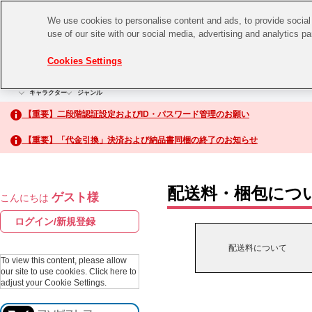
We use cookies to personalise content and ads, to provide social 
use of our site with our social media, advertising and analytics p
CHANNEL
STORE
EVENT
Cookies Settings
グッズ
ゲーム
電子書籍
CD / Blu-ray
キャラクター
ジャンル
CHANNEL
アイドルマスターシリーズ
イベントグッズ
【重要】二段階認証設定およびID・パスワード管理のお願い
ASOBI CHANNEL TOP
トイ・ホビー
【重要】「代金引換」決済および納品書同梱の終了のお知らせ
アイドルマスター
STORE
生活雑貨
アイドルマスター シンデレラガールズ
配送料・梱包につ
ゲスト様
こんにちは
ASOBI STORE TOP
アイドルマスター ミリオンライブ！
ログイン/新規登録
ゲーム
アイドルマスター SideM
配送料について
CD / Blu-ray
To view this content, please allow
our site to use cookies.
Click here to
アイドルマスター シャイニーカラーズ
adjust your Cookie Settings.
EVENT
学園アイドルマスター