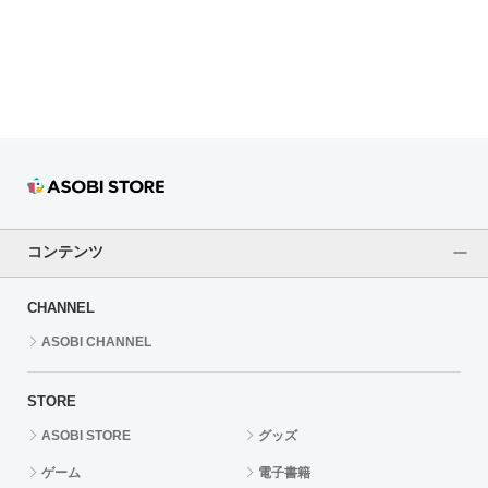
ドラゴンボール
ラブライブ！シリーズ
ラブライブ！
ラブライブ！サンシャイン‼
ラブライブ！虹ヶ咲学園スクールアイドル同好会
コンテンツ
ラブライブ！スーパースター!!
CHANNEL
アイドリッシュセブン
ASOBI CHANNEL
モフモフパレード
STORE
ASOBI STORE
グッズ
ゲーム
電子書籍