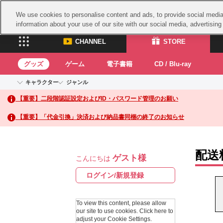
We use cookies to personalise content and ads, to provide social media 
information about your use of our site with our social media, advertisin
CHANNEL
STORE
グッズ
ゲーム
電子書籍
CD / Blu-ray
キャラクター
ジャンル
CHANNEL
STORE
【重要】二段階認証設定およびID・パスワード管理のお願い
アイドルマスターシリーズ
イベントグッズ
鉄拳
ASOBI CHANNEL TOP
ASOBI STORE 
トイ・ホビー
太鼓
アイドルマスター
【重要】「代金引換」決済および納品書同梱の終了のお知らせ
アイドルマスター シンデレラガールズ
グッズ
生活雑貨
ACE 
アイドルマスター ミリオンライブ！
ゲーム
パッ
アイドルマスター SideM
配送
ゲスト様
アイドルマスター シャイニーカラーズ
こんにちは
ナム
電子書籍
学園アイドルマスター
スサ
ログイン/新規登録
CD / Blu-ray
プロジェクトアイマス ヴイアライヴ
ガン
テイルズ オブ シリーズ
To view this content, please allow
ドラ
our site to use cookies.
Click here to
電音部
adjust your Cookie Settings.