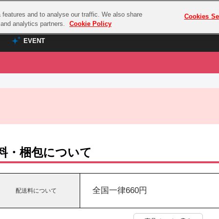
features and to analyse our traffic. We also share
プレミアム会員と
Cookies Se
g and analytics partners.
Cookie Policy
EVENT
EVENT
ラブライブ！シリーズ
プレミアム会員と
TOP
ASOBI TICKET
の達人
ラブライブ！
ラブライブ！サンシャイン‼
ASOBI STAGE
COMBAT
ラブライブ！虹ヶ咲学園スクールアイドル同好会
その他先行受付
クマン
ラブライブ！スーパースター!!
料・梱包について
コクラシック
アイドリッシュセブン
ノオマジック
モフモフパレード
ダムシリーズ
全国一律660円
配送料について
ゴンボール