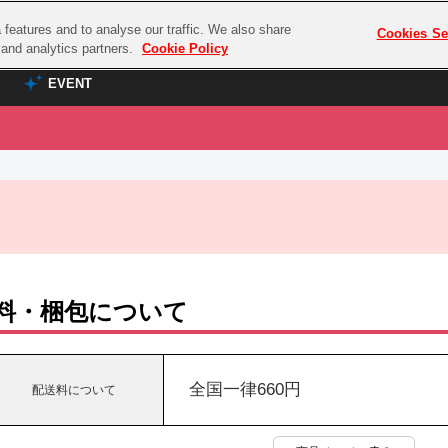
features and to analyse our traffic. We also share
プレミアム会員と
Cookies Se
g and analytics partners.
Cookie Policy
EVENT
EVENT
ラブライブ！シリーズ
プレミアム会員と
TOP
ASOBI TICKET
の達人
ラブライブ！
ラブライブ！サンシャイン‼
ASOBI STAGE
COMBAT
ラブライブ！虹ヶ咲学園スクールアイドル同好会
その他先行受付
クマン
ラブライブ！スーパースター!!
料・梱包について
コクラシック
アイドリッシュセブン
ノオマジック
モフモフパレード
ダムシリーズ
全国一律660円
配送料について
ゴンボール