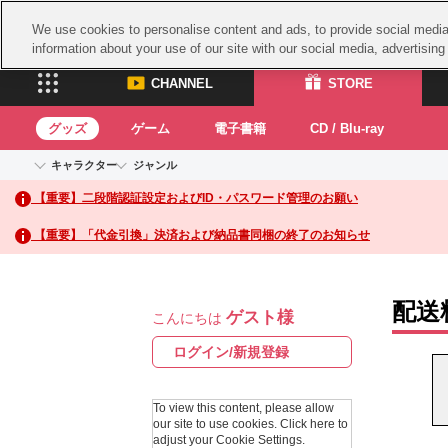
We use cookies to personalise content and ads, to provide social media 
information about your use of our site with our social media, advertisin
CHANNEL
STORE
グッズ
ゲーム
電子書籍
CD / Blu-ray
キャラクター
ジャンル
CHANNEL
STORE
【重要】二段階認証設定およびID・パスワード管理のお願い
アイドルマスターシリーズ
イベントグッズ
鉄拳
ASOBI CHANNEL TOP
ASOBI STORE 
トイ・ホビー
太鼓
アイドルマスター
【重要】「代金引換」決済および納品書同梱の終了のお知らせ
アイドルマスター シンデレラガールズ
グッズ
生活雑貨
ACE 
アイドルマスター ミリオンライブ！
ゲーム
パッ
アイドルマスター SideM
配送
ゲスト様
アイドルマスター シャイニーカラーズ
こんにちは
ナム
電子書籍
学園アイドルマスター
スサ
ログイン/新規登録
CD / Blu-ray
プロジェクトアイマス ヴイアライヴ
ガン
テイルズ オブ シリーズ
To view this content, please allow
ドラ
our site to use cookies.
Click here to
電音部
adjust your Cookie Settings.