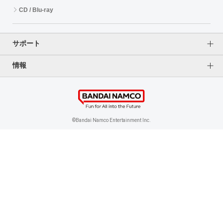
CD / Blu-ray
EVENT
サポート
ASOBI TICKET
ASOBI STAGE
情報
よくあるご質問（FAQ）
ご利用案内
その他先行受付
プライバシーオプション
ご利用規約
個人情報保護方針
特定商取引法に基づく表記
企業情報
©Bandai Namco Entertainment Inc.