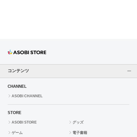
ドラゴンボール
ラブライブ！シリーズ
ラブライブ！
ラブライブ！サンシャイン‼
ラブライブ！虹ヶ咲学園スクールアイドル同好会
コンテンツ
ラブライブ！スーパースター!!
CHANNEL
アイドリッシュセブン
ASOBI CHANNEL
モフモフパレード
STORE
ASOBI STORE
グッズ
ゲーム
電子書籍