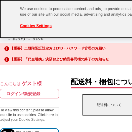
We use cookies to personalise content and ads, to provide social 
use of our site with our social media, advertising and analytics p
CHANNEL
STORE
EVENT
Cookies Settings
グッズ
ゲーム
電子書籍
CD / Blu-ray
キャラクター
ジャンル
CHANNEL
アイドルマスターシリーズ
イベントグッズ
【重要】二段階認証設定およびID・パスワード管理のお願い
ASOBI CHANNEL TOP
トイ・ホビー
【重要】「代金引換」決済および納品書同梱の終了のお知らせ
アイドルマスター
STORE
生活雑貨
アイドルマスター シンデレラガールズ
配送料・梱包につ
ゲスト様
こんにちは
ASOBI STORE TOP
アイドルマスター ミリオンライブ！
ログイン/新規登録
ゲーム
アイドルマスター SideM
配送料について
CD / Blu-ray
To view this content, please allow
our site to use cookies.
Click here to
アイドルマスター シャイニーカラーズ
adjust your Cookie Settings.
EVENT
学園アイドルマスター