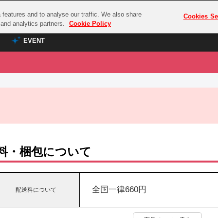
features and to analyse our traffic. We also share
プレミアム会員と
Cookies Se
g and analytics partners.
Cookie Policy
EVENT
EVENT
ラブライブ！シリーズ
プレミアム会員と
TOP
ASOBI TICKET
の達人
ラブライブ！
ラブライブ！サンシャイン‼
ASOBI STAGE
COMBAT
ラブライブ！虹ヶ咲学園スクールアイドル同好会
その他先行受付
クマン
ラブライブ！スーパースター!!
料・梱包について
コクラシック
アイドリッシュセブン
ノオマジック
モフモフパレード
ダムシリーズ
全国一律660円
配送料について
ゴンボール