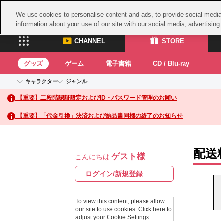
We use cookies to personalise content and ads, to provide social media 
information about your use of our site with our social media, advertisin
CHANNEL
STORE
グッズ
ゲーム
電子書籍
CD / Blu-ray
キャラクター
ジャンル
CHANNEL
STORE
【重要】二段階認証設定およびID・パスワード管理のお願い
アイドルマスターシリーズ
イベントグッズ
鉄拳
ASOBI CHANNEL TOP
ASOBI STORE 
トイ・ホビー
太鼓
アイドルマスター
【重要】「代金引換」決済および納品書同梱の終了のお知らせ
アイドルマスター シンデレラガールズ
グッズ
生活雑貨
ACE 
アイドルマスター ミリオンライブ！
ゲーム
パッ
アイドルマスター SideM
配送
ゲスト様
アイドルマスター シャイニーカラーズ
こんにちは
ナム
電子書籍
学園アイドルマスター
スサ
ログイン/新規登録
CD / Blu-ray
プロジェクトアイマス ヴイアライヴ
ガン
テイルズ オブ シリーズ
To view this content, please allow
ドラ
our site to use cookies.
Click here to
電音部
adjust your Cookie Settings.