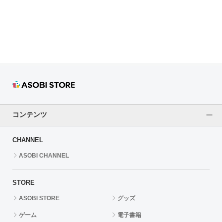
ドラゴンボール
ラブライブ！シリーズ
ラブライブ！
ラブライブ！サンシャイン‼
ラブライブ！虹ヶ咲学園スクールアイドル同好会
コンテンツ
ラブライブ！スーパースター!!
CHANNEL
アイドリッシュセブン
ASOBI CHANNEL
モフモフパレード
STORE
ASOBI STORE
グッズ
ゲーム
電子書籍