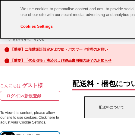
We use cookies to personalise content and ads, to provide social 
use of our site with our social media, advertising and analytics p
CHANNEL
STORE
EVENT
Cookies Settings
グッズ
ゲーム
電子書籍
CD / Blu-ray
キャラクター
ジャンル
CHANNEL
アイドルマスターシリーズ
イベントグッズ
【重要】二段階認証設定およびID・パスワード管理のお願い
ASOBI CHANNEL TOP
トイ・ホビー
【重要】「代金引換」決済および納品書同梱の終了のお知らせ
アイドルマスター
STORE
生活雑貨
アイドルマスター シンデレラガールズ
配送料・梱包につ
ゲスト様
こんにちは
ASOBI STORE TOP
アイドルマスター ミリオンライブ！
ログイン/新規登録
ゲーム
アイドルマスター SideM
配送料について
CD / Blu-ray
To view this content, please allow
our site to use cookies.
Click here to
アイドルマスター シャイニーカラーズ
adjust your Cookie Settings.
EVENT
学園アイドルマスター