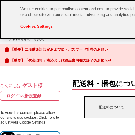
We use cookies to personalise content and ads, to provide social 
use of our site with our social media, advertising and analytics p
CHANNEL
STORE
EVENT
Cookies Settings
グッズ
ゲーム
電子書籍
CD / Blu-ray
キャラクター
ジャンル
CHANNEL
アイドルマスターシリーズ
イベントグッズ
【重要】二段階認証設定およびID・パスワード管理のお願い
ASOBI CHANNEL TOP
トイ・ホビー
【重要】「代金引換」決済および納品書同梱の終了のお知らせ
アイドルマスター
STORE
生活雑貨
アイドルマスター シンデレラガールズ
配送料・梱包につ
ゲスト様
こんにちは
ASOBI STORE TOP
アイドルマスター ミリオンライブ！
ログイン/新規登録
ゲーム
アイドルマスター SideM
配送料について
CD / Blu-ray
To view this content, please allow
our site to use cookies.
Click here to
アイドルマスター シャイニーカラーズ
adjust your Cookie Settings.
EVENT
学園アイドルマスター