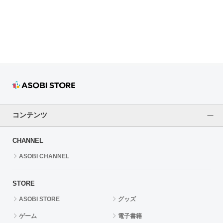
ドラゴンボール
ラブライブ！シリーズ
ラブライブ！
ラブライブ！サンシャイン‼
ラブライブ！虹ヶ咲学園スクールアイドル同好会
コンテンツ
ラブライブ！スーパースター!!
CHANNEL
アイドリッシュセブン
ASOBI CHANNEL
モフモフパレード
STORE
ASOBI STORE
グッズ
ゲーム
電子書籍