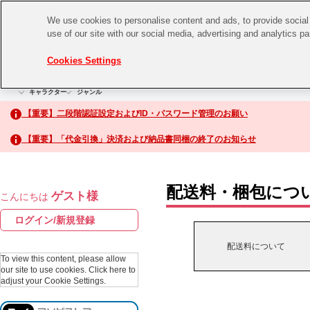
We use cookies to personalise content and ads, to provide social 
use of our site with our social media, advertising and analytics p
CHANNEL
STORE
EVENT
Cookies Settings
グッズ
ゲーム
電子書籍
CD / Blu-ray
キャラクター
ジャンル
CHANNEL
アイドルマスターシリーズ
イベントグッズ
【重要】二段階認証設定およびID・パスワード管理のお願い
ASOBI CHANNEL TOP
トイ・ホビー
【重要】「代金引換」決済および納品書同梱の終了のお知らせ
アイドルマスター
STORE
生活雑貨
アイドルマスター シンデレラガールズ
配送料・梱包につ
ゲスト様
こんにちは
ASOBI STORE TOP
アイドルマスター ミリオンライブ！
ログイン/新規登録
ゲーム
アイドルマスター SideM
配送料について
CD / Blu-ray
To view this content, please allow
our site to use cookies.
Click here to
アイドルマスター シャイニーカラーズ
adjust your Cookie Settings.
EVENT
学園アイドルマスター