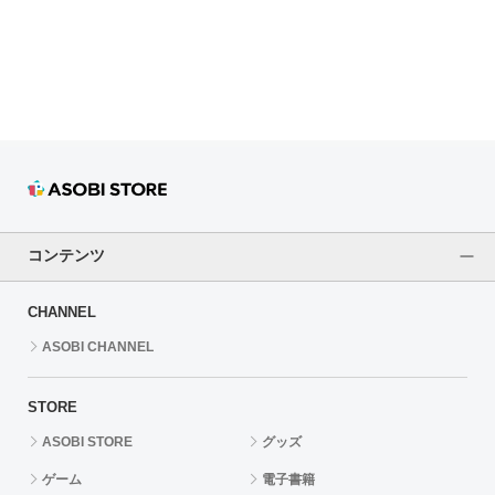
ドラゴンボール
ラブライブ！シリーズ
ラブライブ！
ラブライブ！サンシャイン‼
ラブライブ！虹ヶ咲学園スクールアイドル同好会
コンテンツ
ラブライブ！スーパースター!!
CHANNEL
アイドリッシュセブン
ASOBI CHANNEL
モフモフパレード
STORE
ASOBI STORE
グッズ
ゲーム
電子書籍