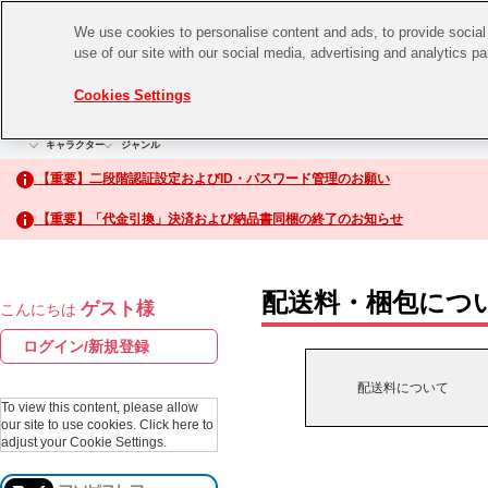
We use cookies to personalise content and ads, to provide social 
use of our site with our social media, advertising and analytics p
CHANNEL
STORE
EVENT
Cookies Settings
グッズ
ゲーム
電子書籍
CD / Blu-ray
キャラクター
ジャンル
CHANNEL
アイドルマスターシリーズ
イベントグッズ
【重要】二段階認証設定およびID・パスワード管理のお願い
ASOBI CHANNEL TOP
トイ・ホビー
【重要】「代金引換」決済および納品書同梱の終了のお知らせ
アイドルマスター
STORE
生活雑貨
アイドルマスター シンデレラガールズ
配送料・梱包につ
ゲスト様
こんにちは
ASOBI STORE TOP
アイドルマスター ミリオンライブ！
ログイン/新規登録
ゲーム
アイドルマスター SideM
配送料について
CD / Blu-ray
To view this content, please allow
our site to use cookies.
Click here to
アイドルマスター シャイニーカラーズ
adjust your Cookie Settings.
EVENT
学園アイドルマスター