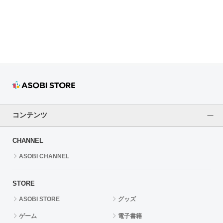
ドラゴンボール
ラブライブ！シリーズ
ラブライブ！
ラブライブ！サンシャイン‼
ラブライブ！虹ヶ咲学園スクールアイドル同好会
コンテンツ
ラブライブ！スーパースター!!
CHANNEL
アイドリッシュセブン
ASOBI CHANNEL
モフモフパレード
STORE
ASOBI STORE
グッズ
ゲーム
電子書籍