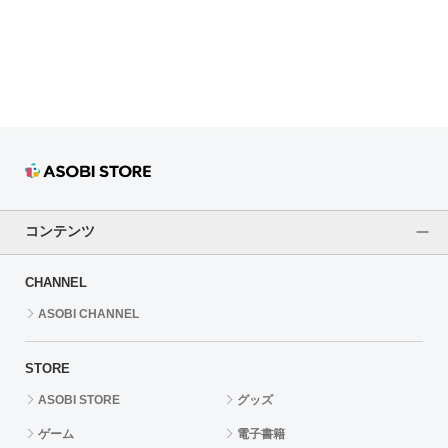
ドラゴンボール
ラブライブ！シリーズ
ラブライブ！
ラブライブ！サンシャイン‼
ラブライブ！虹ヶ咲学園スクールアイドル同好会
コンテンツ
ラブライブ！スーパースター!!
CHANNEL
アイドリッシュセブン
ASOBI CHANNEL
モフモフパレード
STORE
ASOBI STORE
グッズ
ゲーム
電子書籍