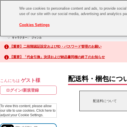
We use cookies to personalise content and ads, to provide social 
use of our site with our social media, advertising and analytics p
CHANNEL
STORE
EVENT
Cookies Settings
グッズ
ゲーム
電子書籍
CD / Blu-ray
キャラクター
ジャンル
CHANNEL
アイドルマスターシリーズ
イベントグッズ
【重要】二段階認証設定およびID・パスワード管理のお願い
ASOBI CHANNEL TOP
トイ・ホビー
【重要】「代金引換」決済および納品書同梱の終了のお知らせ
アイドルマスター
STORE
生活雑貨
アイドルマスター シンデレラガールズ
配送料・梱包につ
ゲスト様
こんにちは
ASOBI STORE TOP
アイドルマスター ミリオンライブ！
ログイン/新規登録
ゲーム
アイドルマスター SideM
配送料について
CD / Blu-ray
To view this content, please allow
our site to use cookies.
Click here to
アイドルマスター シャイニーカラーズ
adjust your Cookie Settings.
EVENT
学園アイドルマスター