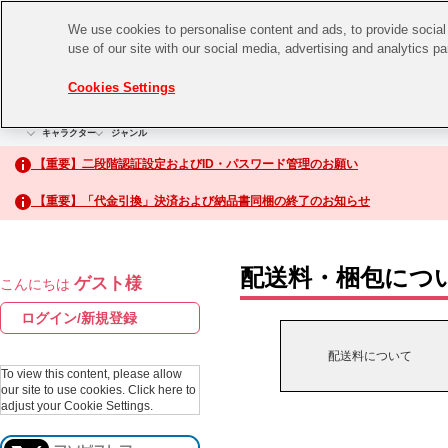
We use cookies to personalise content and ads, to provide social 
use of our site with our social media, advertising and analytics p
CHANNEL
STORE
EVENT
Cookies Settings
グッズ
ゲーム
電子書籍
CD / Blu-ray
キャラクター
ジャンル
CHANNEL
アイドルマスターシリーズ
イベントグッズ
【重要】二段階認証設定およびID・パスワード管理のお願い
ASOBI CHANNEL TOP
トイ・ホビー
【重要】「代金引換」決済および納品書同梱の終了のお知らせ
アイドルマスター
STORE
生活雑貨
アイドルマスター シンデレラガールズ
配送料・梱包につ
ゲスト様
こんにちは
ASOBI STORE TOP
アイドルマスター ミリオンライブ！
ログイン/新規登録
ゲーム
アイドルマスター SideM
配送料について
CD / Blu-ray
To view this content, please allow
our site to use cookies.
Click here to
アイドルマスター シャイニーカラーズ
adjust your Cookie Settings.
EVENT
学園アイドルマスター