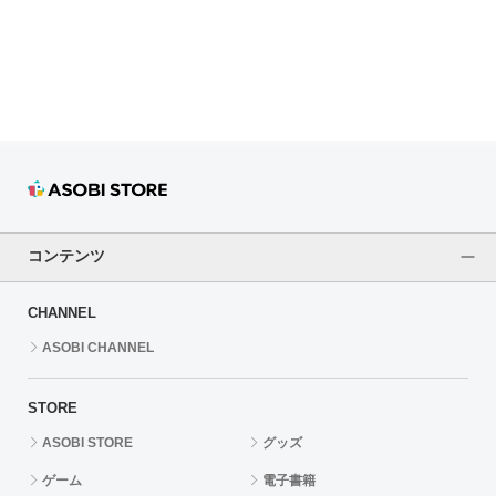
ドラゴンボール
ラブライブ！シリーズ
ラブライブ！
ラブライブ！サンシャイン‼
ラブライブ！虹ヶ咲学園スクールアイドル同好会
コンテンツ
ラブライブ！スーパースター!!
CHANNEL
アイドリッシュセブン
ASOBI CHANNEL
モフモフパレード
STORE
ASOBI STORE
グッズ
ゲーム
電子書籍