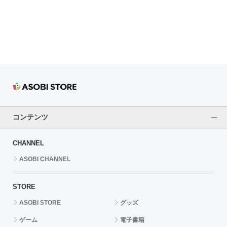
ドラゴンボール
ラブライブ！シリーズ
ラブライブ！
ラブライブ！サンシャイン‼
ラブライブ！虹ヶ咲学園スクールアイドル同好会
コンテンツ
ラブライブ！スーパースター!!
CHANNEL
アイドリッシュセブン
ASOBI CHANNEL
モフモフパレード
STORE
ASOBI STORE
グッズ
ゲーム
電子書籍