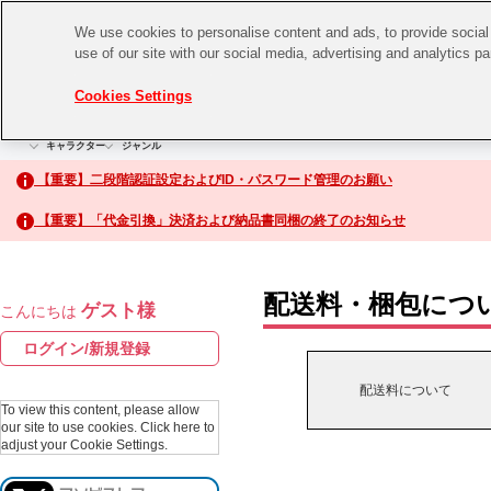
We use cookies to personalise content and ads, to provide social 
use of our site with our social media, advertising and analytics p
CHANNEL
STORE
EVENT
Cookies Settings
グッズ
ゲーム
電子書籍
CD / Blu-ray
キャラクター
ジャンル
CHANNEL
アイドルマスターシリーズ
イベントグッズ
【重要】二段階認証設定およびID・パスワード管理のお願い
ASOBI CHANNEL TOP
トイ・ホビー
【重要】「代金引換」決済および納品書同梱の終了のお知らせ
アイドルマスター
STORE
生活雑貨
アイドルマスター シンデレラガールズ
配送料・梱包につ
ゲスト様
こんにちは
ASOBI STORE TOP
アイドルマスター ミリオンライブ！
ログイン/新規登録
ゲーム
アイドルマスター SideM
配送料について
CD / Blu-ray
To view this content, please allow
our site to use cookies.
Click here to
アイドルマスター シャイニーカラーズ
adjust your Cookie Settings.
EVENT
学園アイドルマスター