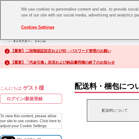
We use cookies to personalise content and ads, to provide social 
use of our site with our social media, advertising and analytics p
CHANNEL
STORE
EVENT
Cookies Settings
グッズ
ゲーム
電子書籍
CD / Blu-ray
キャラクター
ジャンル
CHANNEL
アイドルマスターシリーズ
イベントグッズ
【重要】二段階認証設定およびID・パスワード管理のお願い
ASOBI CHANNEL TOP
トイ・ホビー
【重要】「代金引換」決済および納品書同梱の終了のお知らせ
アイドルマスター
STORE
生活雑貨
アイドルマスター シンデレラガールズ
配送料・梱包につ
ゲスト様
こんにちは
ASOBI STORE TOP
アイドルマスター ミリオンライブ！
ログイン/新規登録
ゲーム
アイドルマスター SideM
配送料について
CD / Blu-ray
To view this content, please allow
our site to use cookies.
Click here to
アイドルマスター シャイニーカラーズ
adjust your Cookie Settings.
EVENT
学園アイドルマスター