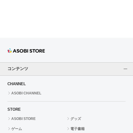
ドラゴンボール
ラブライブ！シリーズ
ラブライブ！
ラブライブ！サンシャイン‼
ラブライブ！虹ヶ咲学園スクールアイドル同好会
コンテンツ
ラブライブ！スーパースター!!
CHANNEL
アイドリッシュセブン
ASOBI CHANNEL
モフモフパレード
STORE
ASOBI STORE
グッズ
ゲーム
電子書籍