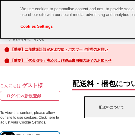
We use cookies to personalise content and ads, to provide social 
use of our site with our social media, advertising and analytics p
CHANNEL
STORE
EVENT
Cookies Settings
グッズ
ゲーム
電子書籍
CD / Blu-ray
キャラクター
ジャンル
CHANNEL
アイドルマスターシリーズ
イベントグッズ
【重要】二段階認証設定およびID・パスワード管理のお願い
ASOBI CHANNEL TOP
トイ・ホビー
【重要】「代金引換」決済および納品書同梱の終了のお知らせ
アイドルマスター
STORE
生活雑貨
アイドルマスター シンデレラガールズ
配送料・梱包につ
ゲスト様
こんにちは
ASOBI STORE TOP
アイドルマスター ミリオンライブ！
ログイン/新規登録
ゲーム
アイドルマスター SideM
配送料について
CD / Blu-ray
To view this content, please allow
our site to use cookies.
Click here to
アイドルマスター シャイニーカラーズ
adjust your Cookie Settings.
EVENT
学園アイドルマスター