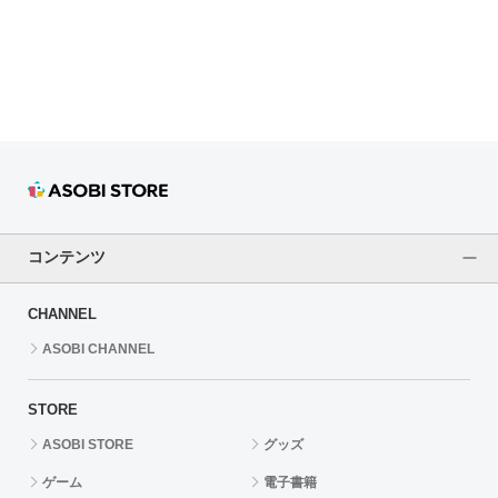
ドラゴンボール
ラブライブ！シリーズ
ラブライブ！
ラブライブ！サンシャイン‼
ラブライブ！虹ヶ咲学園スクールアイドル同好会
コンテンツ
ラブライブ！スーパースター!!
CHANNEL
アイドリッシュセブン
ASOBI CHANNEL
モフモフパレード
STORE
ASOBI STORE
グッズ
ゲーム
電子書籍