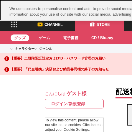
We use cookies to personalise content and ads, to provide social media 
information about your use of our site with our social media, advertisin
CHANNEL
STORE
グッズ
ゲーム
電子書籍
CD / Blu-ray
キャラクター
ジャンル
CHANNEL
STORE
【重要】二段階認証設定およびID・パスワード管理のお願い
アイドルマスターシリーズ
イベントグッズ
鉄拳
ASOBI CHANNEL TOP
ASOBI STORE 
トイ・ホビー
太鼓
アイドルマスター
【重要】「代金引換」決済および納品書同梱の終了のお知らせ
アイドルマスター シンデレラガールズ
グッズ
生活雑貨
ACE 
アイドルマスター ミリオンライブ！
ゲーム
パッ
アイドルマスター SideM
配送
ゲスト様
アイドルマスター シャイニーカラーズ
こんにちは
ナム
電子書籍
学園アイドルマスター
スサ
ログイン/新規登録
CD / Blu-ray
プロジェクトアイマス ヴイアライヴ
ガン
テイルズ オブ シリーズ
To view this content, please allow
ドラ
our site to use cookies.
Click here to
電音部
adjust your Cookie Settings.