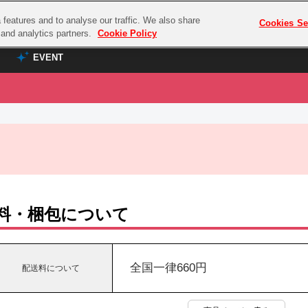
features and to analyse our traffic. We also share
プレミアム会員と
Cookies Se
g and analytics partners.
Cookie Policy
EVENT
EVENT
ラブライブ！シリーズ
プレミアム会員と
TOP
ASOBI TICKET
の達人
ラブライブ！
ラブライブ！サンシャイン‼
ASOBI STAGE
COMBAT
ラブライブ！虹ヶ咲学園スクールアイドル同好会
その他先行受付
クマン
ラブライブ！スーパースター!!
料・梱包について
コクラシック
アイドリッシュセブン
ノオマジック
モフモフパレード
ダムシリーズ
全国一律660円
配送料について
ゴンボール