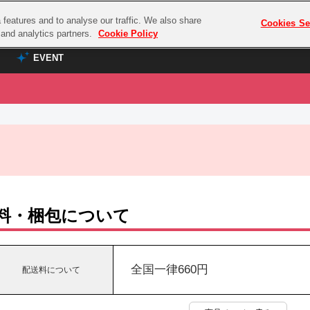
features and to analyse our traffic. We also share
プレミアム会員と
Cookies Se
g and analytics partners.
Cookie Policy
EVENT
EVENT
ラブライブ！シリーズ
プレミアム会員と
TOP
ASOBI TICKET
の達人
ラブライブ！
ラブライブ！サンシャイン‼
ASOBI STAGE
COMBAT
ラブライブ！虹ヶ咲学園スクールアイドル同好会
その他先行受付
クマン
ラブライブ！スーパースター!!
料・梱包について
コクラシック
アイドリッシュセブン
ノオマジック
モフモフパレード
ダムシリーズ
全国一律660円
配送料について
ゴンボール