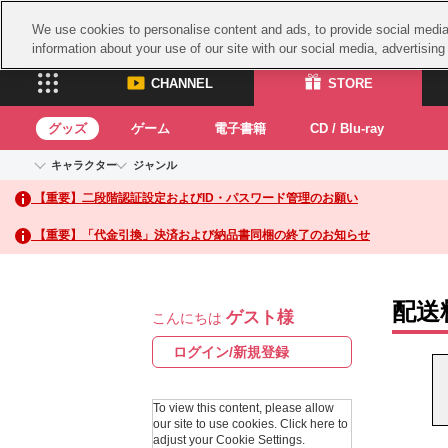
We use cookies to personalise content and ads, to provide social media 
information about your use of our site with our social media, advertisin
CHANNEL
STORE
グッズ
ゲーム
電子書籍
CD / Blu-ray
キャラクター
ジャンル
CHANNEL
STORE
【重要】二段階認証設定およびID・パスワード管理のお願い
アイドルマスターシリーズ
イベントグッズ
鉄拳
ASOBI CHANNEL TOP
ASOBI STORE 
トイ・ホビー
太鼓
アイドルマスター
【重要】「代金引換」決済および納品書同梱の終了のお知らせ
アイドルマスター シンデレラガールズ
グッズ
生活雑貨
ACE 
アイドルマスター ミリオンライブ！
ゲーム
パッ
アイドルマスター SideM
配送
ゲスト様
アイドルマスター シャイニーカラーズ
こんにちは
ナム
電子書籍
学園アイドルマスター
スサ
ログイン/新規登録
CD / Blu-ray
プロジェクトアイマス ヴイアライヴ
ガン
テイルズ オブ シリーズ
To view this content, please allow
ドラ
our site to use cookies.
Click here to
電音部
adjust your Cookie Settings.