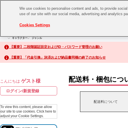
We use cookies to personalise content and ads, to provide social 
use of our site with our social media, advertising and analytics p
CHANNEL
STORE
EVENT
Cookies Settings
グッズ
ゲーム
電子書籍
CD / Blu-ray
キャラクター
ジャンル
CHANNEL
アイドルマスターシリーズ
イベントグッズ
【重要】二段階認証設定およびID・パスワード管理のお願い
ASOBI CHANNEL TOP
トイ・ホビー
【重要】「代金引換」決済および納品書同梱の終了のお知らせ
アイドルマスター
STORE
生活雑貨
アイドルマスター シンデレラガールズ
配送料・梱包につ
ゲスト様
こんにちは
ASOBI STORE TOP
アイドルマスター ミリオンライブ！
ログイン/新規登録
ゲーム
アイドルマスター SideM
配送料について
CD / Blu-ray
To view this content, please allow
our site to use cookies.
Click here to
アイドルマスター シャイニーカラーズ
adjust your Cookie Settings.
EVENT
学園アイドルマスター