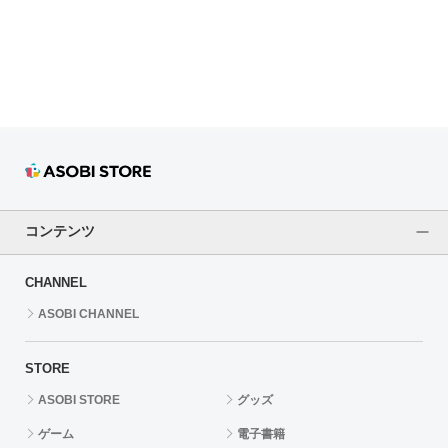
ドラゴンボール
ラブライブ！シリーズ
ラブライブ！
ラブライブ！サンシャイン‼
ラブライブ！虹ヶ咲学園スクールアイドル同好会
コンテンツ
ラブライブ！スーパースター!!
CHANNEL
アイドリッシュセブン
ASOBI CHANNEL
モフモフパレード
STORE
ASOBI STORE
グッズ
ゲーム
電子書籍