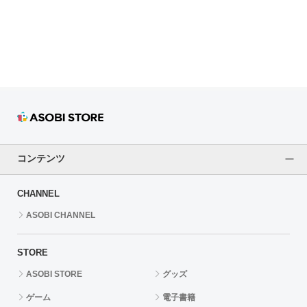
ドラゴンボール
ラブライブ！シリーズ
ラブライブ！
ラブライブ！サンシャイン‼
ラブライブ！虹ヶ咲学園スクールアイドル同好会
コンテンツ
ラブライブ！スーパースター!!
CHANNEL
アイドリッシュセブン
ASOBI CHANNEL
モフモフパレード
STORE
ASOBI STORE
グッズ
ゲーム
電子書籍