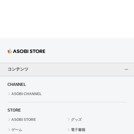
ドラゴンボール
ラブライブ！シリーズ
ラブライブ！
ラブライブ！サンシャイン‼
ラブライブ！虹ヶ咲学園スクールアイドル同好会
コンテンツ
ラブライブ！スーパースター!!
CHANNEL
アイドリッシュセブン
ASOBI CHANNEL
モフモフパレード
STORE
ASOBI STORE
グッズ
ゲーム
電子書籍