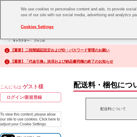
We use cookies to personalise content and ads, to provide social 
use of our site with our social media, advertising and analytics p
CHANNEL
STORE
EVENT
Cookies Settings
グッズ
ゲーム
電子書籍
CD / Blu-ray
キャラクター
ジャンル
CHANNEL
アイドルマスターシリーズ
イベントグッズ
【重要】二段階認証設定およびID・パスワード管理のお願い
ASOBI CHANNEL TOP
トイ・ホビー
【重要】「代金引換」決済および納品書同梱の終了のお知らせ
アイドルマスター
STORE
生活雑貨
アイドルマスター シンデレラガールズ
配送料・梱包につ
ゲスト様
こんにちは
ASOBI STORE TOP
アイドルマスター ミリオンライブ！
ログイン/新規登録
ゲーム
アイドルマスター SideM
配送料について
CD / Blu-ray
To view this content, please allow
our site to use cookies.
Click here to
アイドルマスター シャイニーカラーズ
adjust your Cookie Settings.
EVENT
学園アイドルマスター